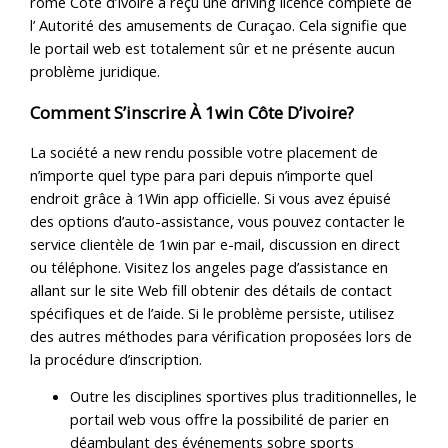
rome Côte d’Ivoire a reçu une driving licence complète de
l’ Autorité des amusements de Curaçao. Cela signifie que
le portail web est totalement sûr et ne présente aucun
problème juridique.
Comment S’inscrire À 1win Côte D’ivoire?
La société a new rendu possible votre placement de
n’importe quel type para pari depuis n’importe quel
endroit grâce à 1Win app officielle. Si vous avez épuisé
des options d’auto-assistance, vous pouvez contacter le
service clientèle de 1win par e-mail, discussion en direct
ou téléphone. Visitez los angeles page d’assistance en
allant sur le site Web fill obtenir des détails de contact
spécifiques et de l’aide. Si le problème persiste, utilisez
des autres méthodes para vérification proposées lors de
la procédure d’inscription.
Outre les disciplines sportives plus traditionnelles, le
portail web vous offre la possibilité de parier en
déambulant des événements sobre sports