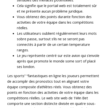
sensibles des menaces potentielles.
Cela signifie que le portail web est totalement sûr
et ne présente aucun problème juridique.
Vous obtenez des points durante fonction des
activities de votre équipe dans les compétitions
réelles.
Les utilisateurs oublient régulièrement leurs mots
sobre passe, surtout s’ils ne se seront pas
connectés à partir de un certain temperature
ranges.
Le jeu représente centré sur este avion qui s’envole
après que promote le monde some sort of placé
ses london.
Les sports” “fantastiques en ligne les joueurs permettent
de accomplir des pronostics tout en alignant votre
équipe composée d’athlètes réels. Vous obtenez des
points en fonction des activities de votre équipe dans les
compétitions réelles. Le web site web de 1Win Bet
comporte une section distincte divisée en quatre sous-