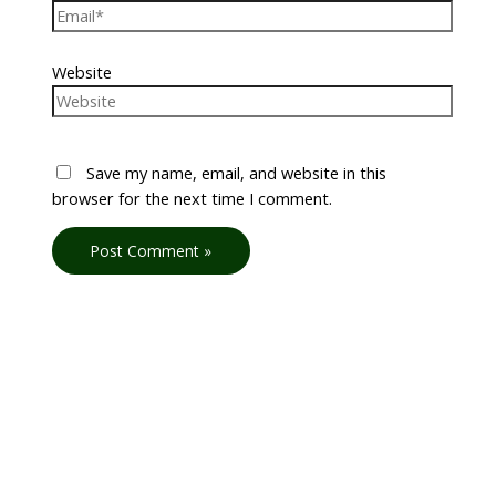
Website
Save my name, email, and website in this
browser for the next time I comment.