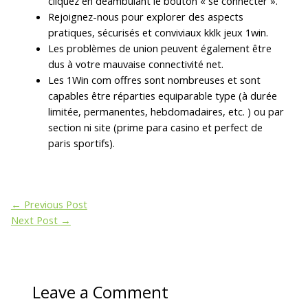
cliquez en déambulant le bouton « se connecter ».
Rejoignez-nous pour explorer des aspects
pratiques, sécurisés et conviviaux kklk jeux 1win.
Les problèmes de union peuvent également être
dus à votre mauvaise connectivité net.
Les 1Win com offres sont nombreuses et sont
capables être réparties equiparable type (à durée
limitée, permanentes, hebdomadaires, etc. ) ou par
section ni site (prime para casino et perfect de
paris sportifs).
←
Previous Post
Next Post
→
Leave a Comment