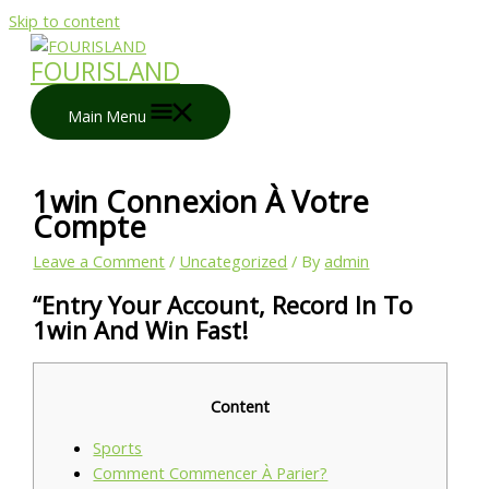
Skip to content
FOURISLAND
Main Menu
1win Connexion À Votre
Compte
Leave a Comment
/
Uncategorized
/ By
admin
“Entry Your Account, Record In To
1win And Win Fast!
Content
Sports
Comment Commencer À Parier?