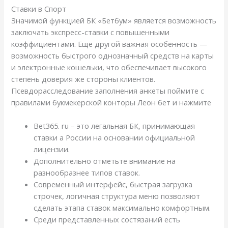
Ставки в Спорт
Значимой функцией БК «Бетбум» является возможность
заключать экспресс-ставки с повышенными
коэффициентами. Еще другой важная особенность —
возможность быстрого однозначный средств на карты
и электронные кошельки, что обеспечивает высокого
степень доверия же стороны клиентов.
Псевдорасследование заполнения анкеты поймите с
правилами букмекерской конторы Леон бет и нажмите
Bet365. ru – это легальная БК, принимающая
ставки а России на основании официальной
лицензии.
Дополнительно отметьте внимание на
разнообразнее типов ставок.
Современный интерфейс, быстрая загрузка
строчек, логичная структура меню позволяют
сделать этапа ставок максимально комфортным.
Среди представленных состязаний есть