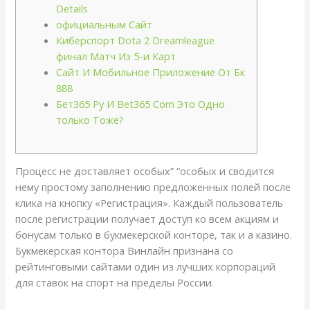
Details
официальным Сайт
Киберспорт Dota 2 Dreamleague
финал Матч Из 5-и Карт
Сайт И Мобильное Приложение От Бк
888
Бет365 Ру И Bet365 Com Это Одно
только Тоже?
Процесс не доставляет особых” “особых и сводится
нему простому заполнению предложенных полей после
клика на кнопку «Регистрация». Каждый пользователь
после регистрации получает доступ ко всем акциям и
бонусам только в букмекерской конторе, так и а казино.
Букмекерская контора Винлайн признана со
рейтинговыми сайтами один из лучших корпораций
для ставок на спорт на пределы России.