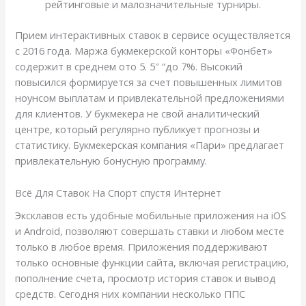
рейтинговые и малозначительные турниры.
Прием интерактивных ставок в сервисе осуществляется
с 2016 года. Маржа букмекерской конторы «Фонбет»
содержит в среднем ото 5. 5″ “до 7%. Высокий
повысился формируется за счет повышенных лимитов
ноунсом выплатам и привлекательной предложениями
для клиентов. У букмекера не свой аналитический
центре, который регулярно публикует прогнозы и
статистику. Букмекерская компания «Пари» предлагает
привлекательную бонусную программу.
Всё Для Ставок На Спорт спустя Интернет
Эксклавов есть удобные мобильные приложения на iOS
и Android, позволяют совершать ставки и любом месте
только в любое время. Приложения поддерживают
только основные функции сайта, включая регистрацию,
пополнение счета, просмотр история ставок и вывод
средств. Сегодня них компании несколько ППС