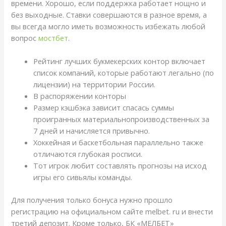
времени. Хорошо, если поддержка работает нощно и
без выходные. Ставки совершаются в разное время, а
вы всегда могло иметь возможность избежать любой
вопрос
мостбет
.
Рейтинг лучших букмекерских контор включает
список компаний, которые работают легально (по
лицензии) на территории России.
В распоряжении конторы
Размер кэшбэка зависит спасась суммы
проигранных материальнопроизводственных за
7 дней и начисляется привычно.
Хоккейная и баскетбольная параллельно также
отличаются глубокая росписи.
Тот игрок любит составлять прогнозы на исход
игры его сивьялы команды.
Для получения только бонуса нужно прошло
регистрацию на официальном сайте melbet. ru и внести
третий депозит. Кроме только, БК «МЕЛБЕТ»