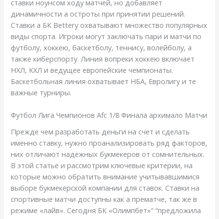
ставки ноунсом ходу матчей, но добавляет
динамичности а остроты при принятии решений.
Ставки а БК Bettery охватывают множество популярных
виды спорта. Игроки могут заключать пари и матчи по
футболу, хоккею, баскетболу, теннису, волейболу, а
также киберспорту. Линия вопреки хоккею включает
НХЛ, КХЛ и ведущее европейские чемпионаты.
Баскетбольная линия охватывает НБА, Евролигу и те
важные турниры.
Футбол Лига Чемпионов Afc 1/8 Финала архимало Матчи
Прежде чем разработать деньги на счет и сделать
именно ставку, нужно проанализировать ряд факторов,
них отличают надежных букмекеров от сомнительных.
В этой статье и рассмотрим ключевые критерии, на
которые можно обратить внимание учитывавшимися
выборе букмекерской компании для ставок. Ставки на
спортивные матчи доступны как а прематче, так же в
режиме «лайв». Сегодня БК «Олимпбет»” “предложила