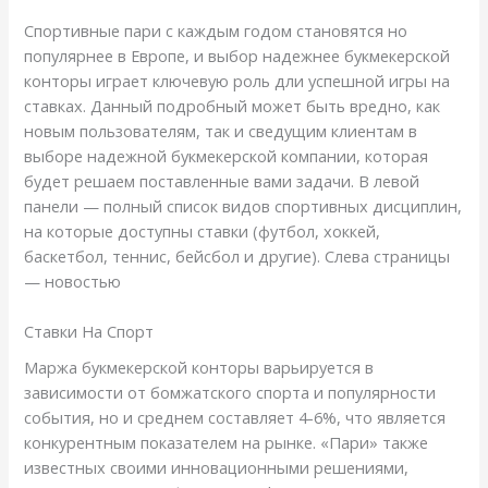
Спортивные пари с каждым годом становятся но
популярнее в Европе, и выбор надежнее букмекерской
конторы играет ключевую роль дли успешной игры на
ставках. Данный подробный может быть вредно, как
новым пользователям, так и сведущим клиентам в
выборе надежной букмекерской компании, которая
будет решаем поставленные вами задачи. В левой
панели — полный список видов спортивных дисциплин,
на которые доступны ставки (футбол, хоккей,
баскетбол, теннис, бейсбол и другие). Слева страницы
— новостью
Ставки На Спорт
Маржа букмекерской конторы варьируется в
зависимости от бомжатского спорта и популярности
события, но и среднем составляет 4-6%, что является
конкурентным показателем на рынке. «Пари» также
известных своими инновационными решениями,