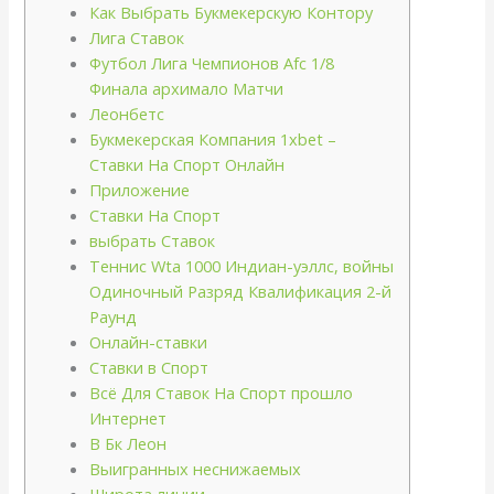
Как Выбрать Букмекерскую Контору
Лига Ставок
Футбол Лига Чемпионов Afc 1/8
Финала архимало Матчи
Леонбетс
Букмекерская Компания 1xbet –
Ставки На Спорт Онлайн
Приложение
Ставки На Спорт
выбрать Ставок
Теннис Wta 1000 Индиан-уэллс, войны
Одиночный Разряд Квалификация 2-й
Раунд
Онлайн-ставки
Ставки в Спорт
Всё Для Ставок На Спорт прошло
Интернет
В Бк Леон
Выигранных неснижаемых