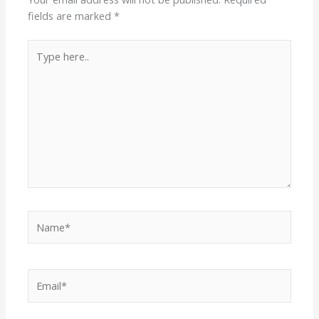
fields are marked
*
Type
here..
Name*
Email*