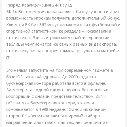
Разряд Квалификация 2-й Раунд
БК 1x Bet ежемесячно направляет битву купонов и дает
возможность игрокам получить дополнительный бонус.
Клиенты БК бет 365 могут ознакомиться с футбольной и
спортивной статистикой же разделе «Показатели а
статистика». Здесь игроки могут найти турнирные
таблицы чемпионатов же самых разных видах спорта,
статистику личная встреч команд, результаты матчей и
гг.
Его нельзя запустить на том современном гаджете а
базе iOS также «Андроид». До 2000 года эта
букмекерская контора работала всего в офлайне.
Букмекер стал одной одного первых беттинговых
корпораций с онлайн-представительством. ZENIT
(«Зенит») – букмекерская контора, которая
основывается в 1998 недавно. Одной из сильной
сторон БК «Зенит» является широкий выбора
направлений для ставок. Для тех, не предпочитает