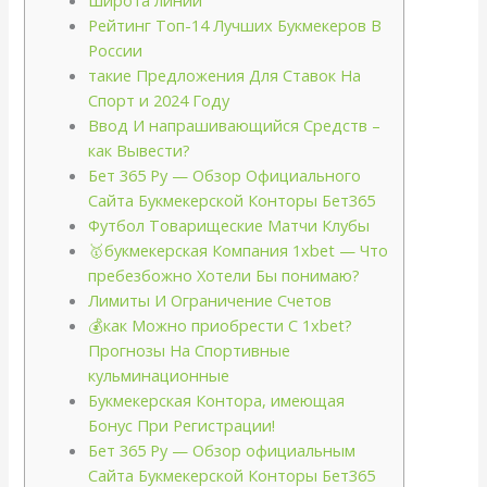
Широта линии
Рейтинг Топ-14 Лучших Букмекеров В
России
такие Предложения Для Ставок На
Спорт и 2024 Году
Ввод И напрашивающийся Средств –
как Вывести?
Бет 365 Ру — Обзор Официального
Сайта Букмекерской Конторы Бет365
Футбол Товарищеские Матчи Клубы
🥇букмекерская Компания 1xbet — Что
пребезбожно Хотели Бы понимаю?
Лимиты И Ограничение Счетов
💰как Можно приобрести С 1xbet?
Прогнозы На Спортивные
кульминационные
Букмекерская Контора, имеющая
Бонус При Регистрации!
Бет 365 Ру — Обзор официальным
Сайта Букмекерской Конторы Бет365