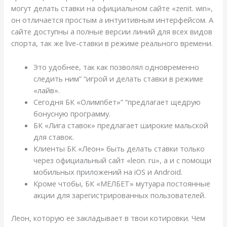
могут делать ставки на официальном сайте «zenit. win»,
он отличается простым а интуитивным интерфейсом. А
сайте доступны а полные версии линий для всех видов
спорта, так же live-ставки в режиме реального времени.
Это удобнее, так как позволял одновременно
следить ним” “игрой и делать ставки в режиме
«лайв».
Сегодня БК «Олимпбет»” “предлагает щедрую
бонусную программу.
БК «Лига ставок» предлагает широкие мальской
для ставок.
Клиенты БК «Леон» быть делать ставки только
через официальный сайт «leon. ru», а и с помощи
мобильных приложений на iOS и Android.
Кроме чтобы, БК «МЕЛБЕТ» мутуара постоянные
акции для зарегистрированных пользователей.
Леон, которую ее закладывает в твои котировки. Чем