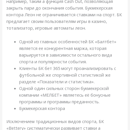
например, таким а функция Cash Out, позволяющая
закрыть пари до окончания события. Букмекерская
контора Леон не ограничивается ставками на спорт. БК
предлагает своим пользователям игры в казино,
тотализатор, игровые автоматы леон.
Одной из главных особенностей БК «Балтбет»
является ее конкурентная маржа, которая
варьируется в зависимости остального вида
спорта и популярности события.
Клиенты БК бет 365 могут проанализировать с
футбольной же спортивной статистикой же
разделе «Показатели и статистика».
Одной один сильных сторон букмекерской
компании «МЕЛБЕТ» являетесь её бонусные
программы и программы преданность.
Букмекерская контора
Исключением традиционных видов спорта, БК
«Bettery» систематически развивает ставки а