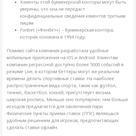
Клиенты этой букмекерской конторы могут быть
уверены, что она не передаст
конфиденциальные сведения клиентов третьим
лицам.
Fonbet («Фонбет») – букмекерская контора,
которая основана в 1994 году.
Помимо сайта компания разработала удобные
мобильные приложения на iOS и Android. Клиентам
компании регрессной доступно более 5000 событий в
режиме Live, в котором беттеры могут же реальном
времени делать спортивные ставки. На наиболее
распространенные вида спорта, такие как футбол,
теннис, баскетбол, хоккей, присутствует весьма
широкая роспись. Меньше оно популярнее, чем больше
исходов предлагается для заключения пари.
Физические пункты приема ставок (ППС) являешься
удобным решением для игроков, предпочитающих
сделать ставки офлайн.