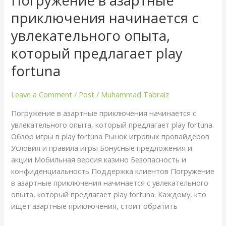
Погружение в азартные
в
приключения начинается с
азартные
приключения
увлекательного опыта,
начинается
который предлагает play
с
увлекательного
fortuna
опыта,
который
Leave a Comment
/
Post
/
Muhammad Tabraiz
предлагает
play
Погружение в азартные приключения начинается с
fortuna
увлекательного опыта, который предлагает play fortuna.
Обзор игры в play fortuna Рынок игровых провайдеров
Условия и правила игры Бонусные предложения и
акции Мобильная версия казино Безопасность и
конфиденциальность Поддержка клиентов Погружение
в азартные приключения начинается с увлекательного
опыта, который предлагает play fortuna. Каждому, кто
ищет азартные приключения, стоит обратить