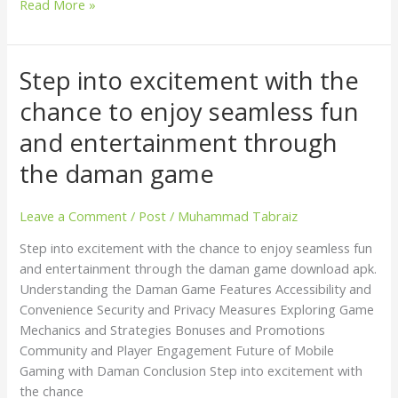
Read More »
Step into excitement with the
Step
into
chance to enjoy seamless fun
excitement
with
and entertainment through
the
the daman game
chance
to
Leave a Comment
/
Post
/
Muhammad Tabraiz
enjoy
seamless
Step into excitement with the chance to enjoy seamless fun
fun
and entertainment through the daman game download apk.
and
Understanding the Daman Game Features Accessibility and
entertainment
Convenience Security and Privacy Measures Exploring Game
through
Mechanics and Strategies Bonuses and Promotions
the
Community and Player Engagement Future of Mobile
daman
Gaming with Daman Conclusion Step into excitement with
game
the chance