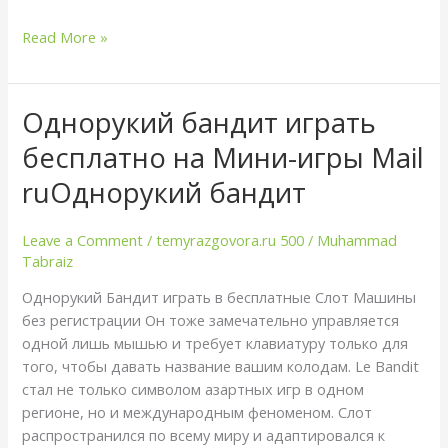
Read More »
Однорукий бандит играть
Однорукий
бандит
бесплатно на Мини-игры Mail
играть
бесплатно
ruОднорукий бандит
на
Мини-
Leave a Comment
/
temyrazgovora.ru 500
/
Muhammad
игры
Tabraiz
Mail
Однорукий Бандит играть в бесплатные Слот Машины
ruОднорукий
без регистрации Он тоже замечательно управляется
бандит
одной лишь мышью и требует клавиатуру только для
того, чтобы давать название вашим колодам. Le Bandit
стал не только символом азартных игр в одном
регионе, но и международным феноменом. Слот
распространился по всему миру и адаптировался к