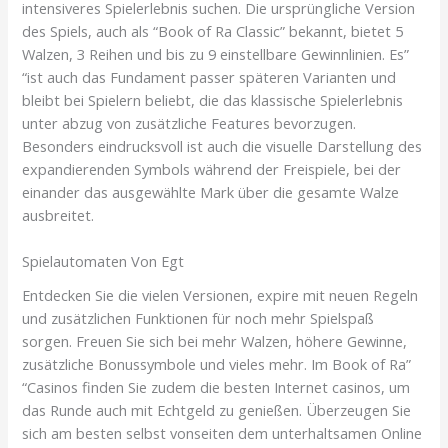
intensiveres Spielerlebnis suchen. Die ursprüngliche Version
des Spiels, auch als “Book of Ra Classic” bekannt, bietet 5
Walzen, 3 Reihen und bis zu 9 einstellbare Gewinnlinien. Es”
“ist auch das Fundament passer späteren Varianten und
bleibt bei Spielern beliebt, die das klassische Spielerlebnis
unter abzug von zusätzliche Features bevorzugen.
Besonders eindrucksvoll ist auch die visuelle Darstellung des
expandierenden Symbols während der Freispiele, bei der
einander das ausgewählte Mark über die gesamte Walze
ausbreitet.
Spielautomaten Von Egt
Entdecken Sie die vielen Versionen, expire mit neuen Regeln
und zusätzlichen Funktionen für noch mehr Spielspaß
sorgen. Freuen Sie sich bei mehr Walzen, höhere Gewinne,
zusätzliche Bonussymbole und vieles mehr. Im Book of Ra”
“Casinos finden Sie zudem die besten Internet casinos, um
das Runde auch mit Echtgeld zu genießen. Überzeugen Sie
sich am besten selbst vonseiten dem unterhaltsamen Online