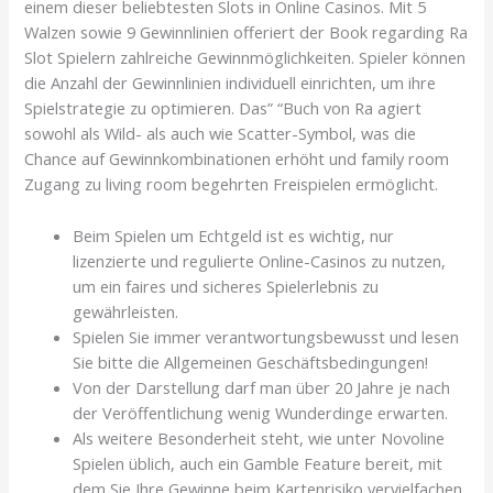
einem dieser beliebtesten Slots in Online Casinos. Mit 5
Walzen sowie 9 Gewinnlinien offeriert der Book regarding Ra
Slot Spielern zahlreiche Gewinnmöglichkeiten. Spieler können
die Anzahl der Gewinnlinien individuell einrichten, um ihre
Spielstrategie zu optimieren. Das” “Buch von Ra agiert
sowohl als Wild- als auch wie Scatter-Symbol, was die
Chance auf Gewinnkombinationen erhöht und family room
Zugang zu living room begehrten Freispielen ermöglicht.
Beim Spielen um Echtgeld ist es wichtig, nur
lizenzierte und regulierte Online-Casinos zu nutzen,
um ein faires und sicheres Spielerlebnis zu
gewährleisten.
Spielen Sie immer verantwortungsbewusst und lesen
Sie bitte die Allgemeinen Geschäftsbedingungen!
Von der Darstellung darf man über 20 Jahre je nach
der Veröffentlichung wenig Wunderdinge erwarten.
Als weitere Besonderheit steht, wie unter Novoline
Spielen üblich, auch ein Gamble Feature bereit, mit
dem Sie Ihre Gewinne beim Kartenrisiko vervielfachen