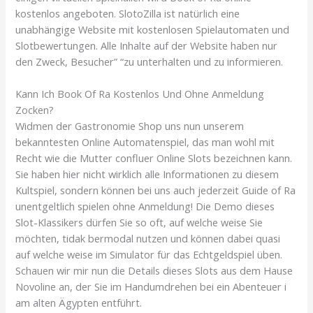
kostenlos angeboten. SlotoZilla ist natürlich eine
unabhängige Website mit kostenlosen Spielautomaten und
Slotbewertungen. Alle Inhalte auf der Website haben nur
den Zweck, Besucher” “zu unterhalten und zu informieren.
Kann Ich Book Of Ra Kostenlos Und Ohne Anmeldung
Zocken?
Widmen der Gastronomie Shop uns nun unserem
bekanntesten Online Automatenspiel, das man wohl mit
Recht wie die Mutter confluer Online Slots bezeichnen kann.
Sie haben hier nicht wirklich alle Informationen zu diesem
Kultspiel, sondern können bei uns auch jederzeit Guide of Ra
unentgeltlich spielen ohne Anmeldung! Die Demo dieses
Slot-Klassikers dürfen Sie so oft, auf welche weise Sie
möchten, tidak bermodal nutzen und können dabei quasi
auf welche weise im Simulator für das Echtgeldspiel üben.
Schauen wir mir nun die Details dieses Slots aus dem Hause
Novoline an, der Sie im Handumdrehen bei ein Abenteuer i
am alten Ägypten entführt.