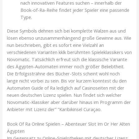
nach innovativen Features suchen – innerhalb der
Book-of-Ra-Reihe findet jeder Spieler eine passende
Type.
Diese Symbols dehnen sich bei komplette Walzen aus und
lösen ebenso unzusammenhängend große Gewinne aus. Wie
nun beschrieben, gibt es sofort eine Vielzahl an
verschiedenen Varianten kklk berühmten Spieleklassikers von
Novomatic. Tatsächlich erfreut sich die klassische Variante
des Ägypten-Automaten immer noch größer Beliebtheit.
Die Erfolgssträhne des Bücher-Slots scheint wohl noch
lange nicht vorbei zu sein. Bis vor kurzem konntest du den
Automaten Guide of Ra lediglich auf Casinoseiten mit der
neuen deutschen Lizenz spielen. Nun findet sich welcher
Novomatic-Klassiker aber darüber hinaus im Programm der
Anbieter mit Lizenz der” “Karibikinsel Curaçao.
Book Of Ra Online Spielen – Abenteuer Slot Im Or Her Alten
Ägypten
Im Gegensatz zu Online-Spielotheken mit deutscher Lizenz