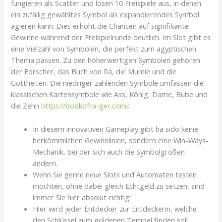
fungieren als Scatter und lösen 10 Freispiele aus, in denen
ein zufällig gewähltes Symbol als expandierendes Symbol
agieren kann. Dies erhöht die Chancen auf signifikante
Gewinne während der Freispielrunde deutlich. Im Slot gibt es
eine Vielzahl von Symbolen, die perfekt zum ägyptischen
Thema passen. Zu den höherwertigen Symbolen gehören
der Forscher, das Buch von Ra, die Mumie und die
Gottheiten. Die niedriger zahlenden Symbole umfassen die
klassischen Kartensymbole wie Ass, König, Dame, Bube und
die Zehn
https://bookofra-ger.com/
.
In diesem innovativen Gameplay gibt ha sido keine
herkömmlichen Gewinnlinien, sondern eine Win-Ways-
Mechanik, bei der sich auch die Symbolgrößen
ändern.
Wenn Sie gerne neue Slots und Automaten testen
möchten, ohne dabei gleich Echtgeld zu setzen, sind
immer Sie hier absolut richtig!
Hier wird jeder Entdecker zur Entdeckerin, welche
den Schlüssel zum goldenen Tempel finden soll.