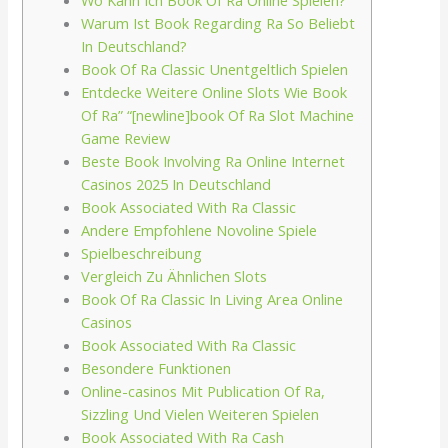
Wo Kann Ich Book Of Ra Online Spielen?
Warum Ist Book Regarding Ra So Beliebt
In Deutschland?
Book Of Ra Classic Unentgeltlich Spielen
Entdecke Weitere Online Slots Wie Book
Of Ra” “[newline]book Of Ra Slot Machine
Game Review
Beste Book Involving Ra Online Internet
Casinos 2025 In Deutschland
Book Associated With Ra Classic
Andere Empfohlene Novoline Spiele
Spielbeschreibung
Vergleich Zu Ähnlichen Slots
Book Of Ra Classic In Living Area Online
Casinos
Book Associated With Ra Classic
Besondere Funktionen
Online-casinos Mit Publication Of Ra,
Sizzling Und Vielen Weiteren Spielen
Book Associated With Ra Cash