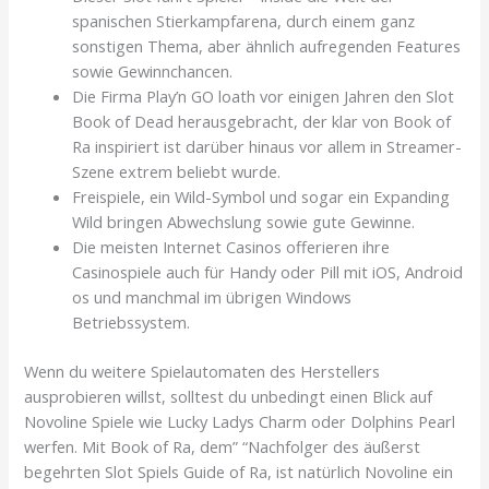
spanischen Stierkampfarena, durch einem ganz
sonstigen Thema, aber ähnlich aufregenden Features
sowie Gewinnchancen.
Die Firma Play’n GO loath vor einigen Jahren den Slot
Book of Dead herausgebracht, der klar von Book of
Ra inspiriert ist darüber hinaus vor allem in Streamer-
Szene extrem beliebt wurde.
Freispiele, ein Wild-Symbol und sogar ein Expanding
Wild bringen Abwechslung sowie gute Gewinne.
Die meisten Internet Casinos offerieren ihre
Casinospiele auch für Handy oder Pill mit iOS, Android
os und manchmal im übrigen Windows
Betriebssystem.
Wenn du weitere Spielautomaten des Herstellers
ausprobieren willst, solltest du unbedingt einen Blick auf
Novoline Spiele wie Lucky Ladys Charm oder Dolphins Pearl
werfen. Mit Book of Ra, dem” “Nachfolger des äußerst
begehrten Slot Spiels Guide of Ra, ist natürlich Novoline ein