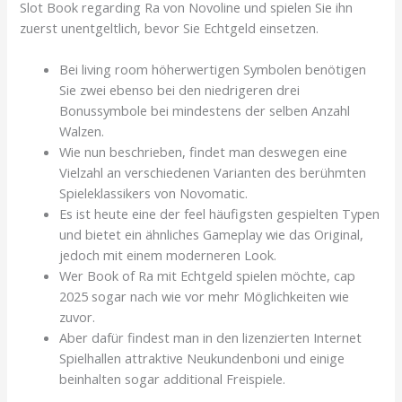
Slot Book regarding Ra von Novoline und spielen Sie ihn
zuerst unentgeltlich, bevor Sie Echtgeld einsetzen.
Bei living room höherwertigen Symbolen benötigen
Sie zwei ebenso bei den niedrigeren drei
Bonussymbole bei mindestens der selben Anzahl
Walzen.
Wie nun beschrieben, findet man deswegen eine
Vielzahl an verschiedenen Varianten des berühmten
Spieleklassikers von Novomatic.
Es ist heute eine der feel häufigsten gespielten Typen
und bietet ein ähnliches Gameplay wie das Original,
jedoch mit einem moderneren Look.
Wer Book of Ra mit Echtgeld spielen möchte, cap
2025 sogar nach wie vor mehr Möglichkeiten wie
zuvor.
Aber dafür findest man in den lizenzierten Internet
Spielhallen attraktive Neukundenboni und einige
beinhalten sogar additional Freispiele.