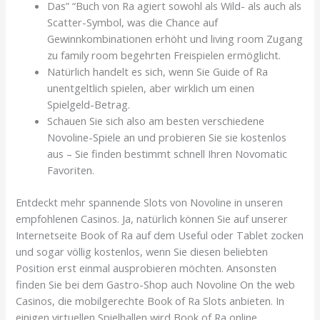
Das” “Buch von Ra agiert sowohl als Wild- als auch als
Scatter-Symbol, was die Chance auf
Gewinnkombinationen erhöht und living room Zugang
zu family room begehrten Freispielen ermöglicht.
Natürlich handelt es sich, wenn Sie Guide of Ra
unentgeltlich spielen, aber wirklich um einen
Spielgeld-Betrag.
Schauen Sie sich also am besten verschiedene
Novoline-Spiele an und probieren Sie sie kostenlos
aus – Sie finden bestimmt schnell Ihren Novomatic
Favoriten.
Entdeckt mehr spannende Slots von Novoline in unseren
empfohlenen Casinos. Ja, natürlich können Sie auf unserer
Internetseite Book of Ra auf dem Useful oder Tablet zocken
und sogar völlig kostenlos, wenn Sie diesen beliebten
Position erst einmal ausprobieren möchten. Ansonsten
finden Sie bei dem Gastro-Shop auch Novoline On the web
Casinos, die mobilgerechte Book of Ra Slots anbieten. In
einigen virtuellen Spielhallen wird Book of Ra online