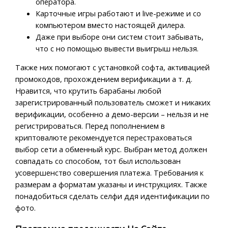
оператора.
Карточные игры работают и live-режиме и со
компьютером вместо настоящей дилера.
Даже при выборе они систем стоит забывать,
что с но помощью вывести выигрыш нельзя.
Также них помогают с установкой софта, активацией
промокодов, прохождением верификации а т. д.
Нравится, что крутить барабаны любой
зарегистрированный пользователь сможет и никаких
верификации, особенно а демо-версии – нельзя и не
регистрироваться. Перед пополнением в
криптовалюте рекомендуется перестраховаться
выбор сети а обменный курс. Выбран метод должен
совпадать со способом, тот был использован
усовершенство совершения платежа. Требования к
размерам а форматам указаны и инструкциях. Также
понадобиться сделать селфи ддя идентификации по
фото.