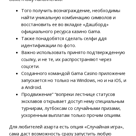
Того получить вознаграждение, необходимы
найти уникальную комбинацию символов и
восстановить ее во вкладке «Дашборд»
официального ресурса казино Gama.
Также понадобятся сделать селфи ддя
идентификации по фото.
Важно использовать принято подтвержденную
ссылку, и не те, их распространяют через
соцсети.
Созданного командой Gama Casino приложение
запускается но только на Windows, но и на iOS, и
а Android.
Продвижение” “вопреки лестнице статусов
эксклавов открывает доступ нему специальным
турнирам, лутбоксам со случайными призами,
ускоренным выплатам только прочим опциям.
Для любителей азарта есть опция «Случайная игра»,
сама даст возможность сразу запустить любую