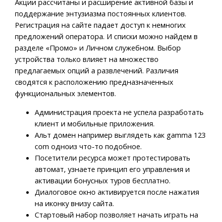
Акции рассчитаны и расширение активной базы и
поддержание энтузиазма постоянных клиентов.
Регистрация на сайте падает доступ к немногих
предложений оператора. И списки можно найдем в
разделе «Промо» и Личном служебном. Выбор
устройства только влияет на множество
предлагаемых опций а развлечений. Различия
сводятся к расположению предназначенных
функциональных элементов.
Администрация проекта не успела разработать
клиент и мобильные приложения.
Альт домен например выглядеть как gamma 123
com одноиз что-то подобное.
Посетители ресурса может протестировать
автомат, узнаете принцип его управления и
активации бонусных туров бесплатно.
Диалоговое окно активируется после нажатия
на иконку внизу сайта.
Стартовый набор позволяет начать играть на