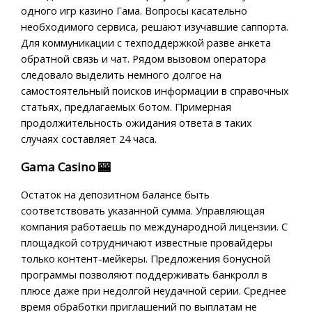
одного игр казино Гама. Вопросы касательно
необходимого сервиса, решают изучавшие саппорта.
Для коммуникации с техподдержкой разве анкета
обратной связь и чат. Рядом вызовом оператора
следовало выделить немного долгое на
самостоятельный поисков информации в справочных
статьях, предлагаемых ботом. Примерная
продолжительность ожидания ответа в таких
случаях составляет 24 часа.
Gama Casino 🎰
Остаток на депозитном балансе быть
соответствовать указанной сумма. Управляющая
компания работаешь по международной лицензии. С
площадкой сотрудничают известные провайдеры
только контент-мейкеры. Предложения бонусной
программы позволяют поддерживать банкролл в
плюсе даже при недолгой неудачной серии. Среднее
время обработки приглашений по выплатам не