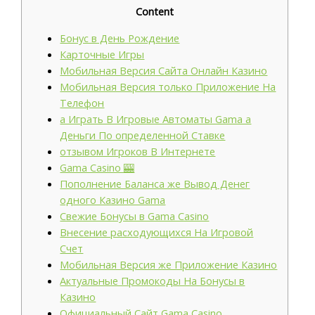
Content
Бонус в День Рождение
Карточные Игры
Мобильная Версия Сайта Онлайн Казино
Мобильная Версия только Приложение На
Телефон
а Играть В Игровые Автоматы Gama а
Деньги По определенной Ставке
отзывом Игроков В Интернете
Gama Casino 🎰
Пополнение Баланса же Вывод Денег
одного Казино Gama
Свежие Бонусы в Gama Casino
Внесение расходующихся На Игровой
Счет
Мобильная Версия же Приложение Казино
Актуальные Промокоды На Бонусы в
Казино
Официальный Сайт Gama Casino