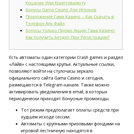
Кошелек Или Криптовалюту
Бонусы Gama Casino Для Игроков
Приложение Гама Казино – Как Скачать в
Телефон Апк Файл
Бонусы только Промо Акции Гама Казино:
Как получить Бездеп При Регистрации?
Есть автоматы один категории Crash games и раздел
«Лайв» с настоящими крупье. Актуальные ссылки,
позволяют войти на стулочасы зеркало
официального сайта Gama Casino и сегодня,
размещаются в Telegram-канале. Также можно
активировать уведомления в email, в которых
периодически приходят бонусные промокоды.
Тот режим предполагает оплаты средств при
худшем исходе сессии.
Автоматы с крупными призовыми фондами на
игровой лестничную находятся в