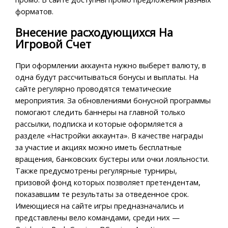
форматов.
Внесение расходующихся На
Игровой Счет
При оформлении аккаунта нужно выберет валюту, в
одна будут рассчитываться бонусы и выплаты. На
сайте регулярно проводятся тематические
мероприятия. За обновлениями бонусной программы
помогают следить баннеры на главной только
рассылки, подписка и которые оформляется а
разделе «Настройки аккаунта». В качестве награды
за участие и акциях можно иметь бесплатные
вращения, банковских бустеры или очки лояльности.
Также предусмотрены регулярные турниры,
призовой фонд которых позволяет претендентам,
показавшим те результаты за отведенное срок.
Имеющиеся на сайте игры предназначались и
представлены вело командами, среди них —