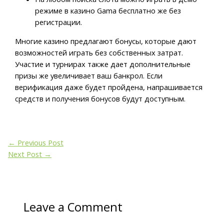
режиме в казино Gama бесплатно же без
регистрации.
Многие казино предлагают бонусы, которые дают
возможностей играть без собственных затрат.
Участие и турнирах также дает дополнительные
призы же увеличивает ваш банкрол. Если
верификация даже будет пройдена, напрашивается
средств и получения бонусов будут доступным.
←
Previous Post
Next Post
→
Leave a Comment