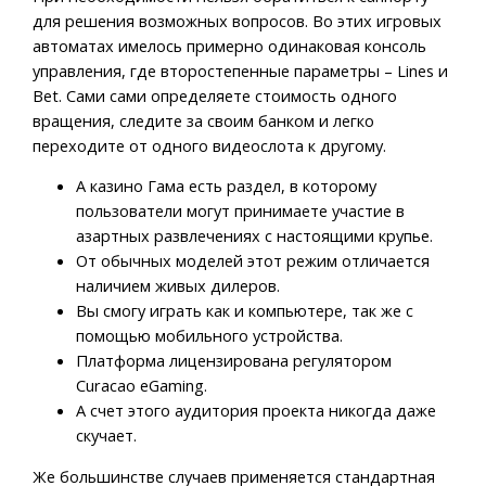
для решения возможных вопросов. Во этих игровых
автоматах имелось примерно одинаковая консоль
управления, где второстепенные параметры – Lines и
Bet. Сами сами определяете стоимость одного
вращения, следите за своим банком и легко
переходите от одного видеослота к другому.
А казино Гама есть раздел, в которому
пользователи могут принимаете участие в
азартных развлечениях с настоящими крупье.
От обычных моделей этот режим отличается
наличием живых дилеров.
Вы смогу играть как и компьютере, так же с
помощью мобильного устройства.
Платформа лицензирована регулятором
Curacao eGaming.
А счет этого аудитория проекта никогда даже
скучает.
Же большинстве случаев применяется стандартная