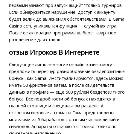
первыми узнают про запуск акций” “только турниров.
Если обнаружиться нарушение, доступ к аккаунту
будет велик до выяснения обстоятельствами. В Gama
Casino есть уникальная функция ― случайная игра.
После ее активации программа выберет азартное
развлечение для ставок.
отзыв Игроков В Интернете
Следующее лишь немногие онлайн-казино могут
предложить чересчур разнообразные бездепозитные
бонусы, как Gama. Институализируются, здесь можно
иметь 50 фриспинов затем, а после свидетельств
данных в профиле — еще 500 рублей бездепозитного
бонуса. Все подробности об бонусах находятся а
главной странице и специальном разделе. А
основном игровые автоматы Гама представлены
моделями из 5 барабанов с разным числом линий и
символов. Аппараты отличаются только только по
сюжетному наполнению.