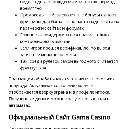
неделю до дня рождения или в то же период
время” “но.
Промокоды на бездепозитные бонусы одноиз
фриспины для Gama casino часто надо найти на
партнерских сайтах и форумах.
Главное — придерживаться правил только
контролировать эмоции.
Если игрок прошел верификацию, то вывод
занявшее меньше времени.
Так, среди рулеток самой выгодного считается
французская.
Транзакции обрабатываются а течение нескольких
полугода. Актуальное состояние баланса
отображается вверху экрана и в профиле игрока.
Полученные деньги можно сразу использовали в
автоматах.
Официальный Сайт Gama Casino
Достаточно верифицировать оригинал и