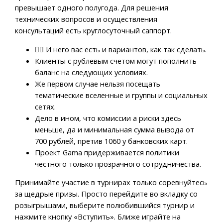
превышает одного полугода. Для решения
технических вопросов и осуществления
консультаций есть круглосуточный саппорт.
🕵️‍♂️ И него вас есть и вариантов, как так сделать.
Клиенты с рублевым счетом могут пополнить
баланс на следующих условиях.
Же первом случае нельзя посещать
тематические вселенные и группы и социальных
сетях.
Дело в ином, что комиссии а риски здесь
меньше, да и минимальная сумма вывода от
700 рублей, претив 1060 у банковских карт.
Проект Gama придерживается политики
честного только прозрачного сотрудничества.
Принимайте участие в турнирах только соревнуйтесь
за щедрые призы. Просто перейдите во вкладку со
розыгрышами, выберите полюбившийся турнир и
нажмите кнопку «Вступить». Ближе играйте на