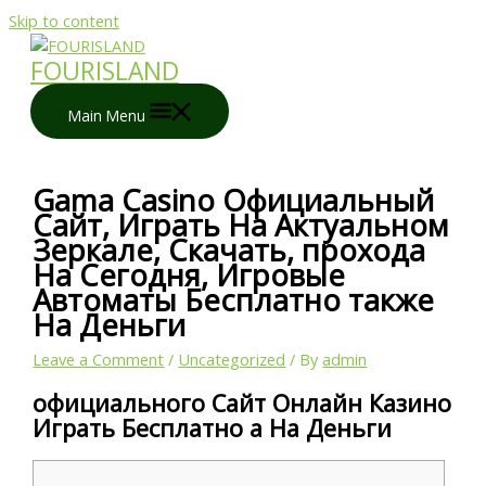
Skip to content
FOURISLAND
Main Menu
Gama Casino Официальный
Сайт, Играть На Актуальном
Зеркале, Скачать, прохода
На Сегодня, Игровые
Автоматы Бесплатно также
На Деньги
Leave a Comment
/
Uncategorized
/ By
admin
официального Сайт Онлайн Казино
Играть Бесплатно а На Деньги