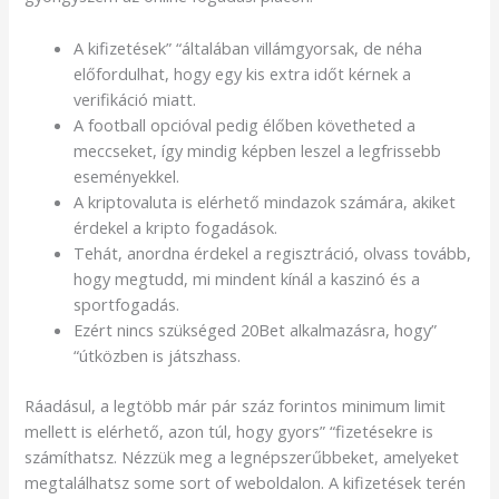
A kifizetések” “általában villámgyorsak, de néha
előfordulhat, hogy egy kis extra időt kérnek a
verifikáció miatt.
A football opcióval pedig élőben követheted a
meccseket, így mindig képben leszel a legfrissebb
eseményekkel.
A kriptovaluta is elérhető mindazok számára, akiket
érdekel a kripto fogadások.
Tehát, anordna érdekel a regisztráció, olvass tovább,
hogy megtudd, mi mindent kínál a kaszinó és a
sportfogadás.
Ezért nincs szükséged 20Bet alkalmazásra, hogy”
“útközben is játszhass.
Ráadásul, a legtöbb már pár száz forintos minimum limit
mellett is elérhető, azon túl, hogy gyors” “fizetésekre is
számíthatsz. Nézzük meg a legnépszerűbbeket, amelyeket
megtalálhatsz some sort of weboldalon. A kifizetések terén