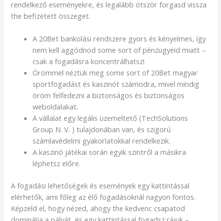
rendelkező eseményekre, és legalább ötször forgasd vissza
the befizetett összeget.
A 20Bet bankolási rendszere gyors és kényelmes, így
nem kell aggódnod some sort of pénzügyeid miatt –
csak a fogadásra koncentrálhatsz!
Örömmel néztük meg some sort of 20Bet magyar
sportfogadást és kaszinót számodra, mivel mindig
öröm felfedezni a biztonságos és biztonságos
weboldalakat.
A vállalat egy legális üzemeltető (TechSolutions
Group N. V. ) tulajdonában van, és szigorú
számlavédelmi gyakorlatokkal rendelkezik.
A kaszinó játékai során egyik szintről a másikra
léphetsz előre.
A fogadási lehetőségek és események egy kattintással
elérhetők, ami főleg az élő fogadásoknál nagyon fontos.
Képzeld el, hogy nézed, ahogy the kedvenc csapatod
dominálja a pályát, és egy kattintással fogadsz rájuk –