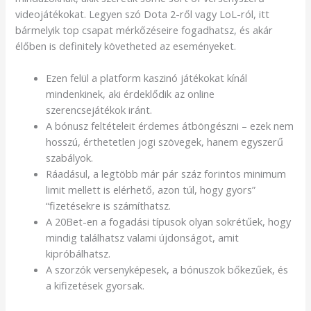
videojátékokat. Legyen szó Dota 2-ről vagy LoL-ról, itt
bármelyik top csapat mérkőzéseire fogadhatsz, és akár
élőben is definitely követheted az eseményeket.
Ezen felül a platform kaszinó játékokat kínál
mindenkinek, aki érdeklődik az online
szerencsejátékok iránt.
A bónusz feltételeit érdemes átböngészni – ezek nem
hosszú, érthetetlen jogi szövegek, hanem egyszerű
szabályok.
Ráadásul, a legtöbb már pár száz forintos minimum
limit mellett is elérhető, azon túl, hogy gyors”
“fizetésekre is számíthatsz.
A 20Bet-en a fogadási típusok olyan sokrétűek, hogy
mindig találhatsz valami újdonságot, amit
kipróbálhatsz.
A szorzók versenyképesek, a bónuszok bőkezűek, és
a kifizetések gyorsak.