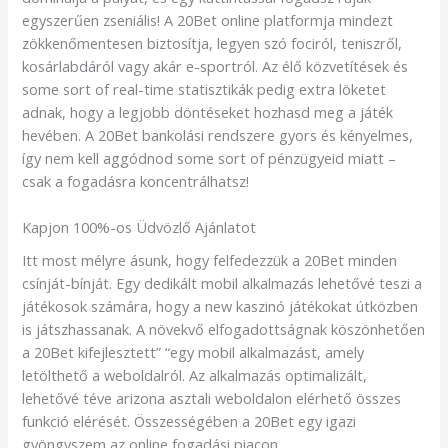
egyszerűen zseniális! A 20Bet online platformja mindezt
zökkenőmentesen biztosítja, legyen szó fociról, teniszről,
kosárlabdáról vagy akár e-sportról. Az élő közvetítések és
some sort of real-time statisztikák pedig extra löketet
adnak, hogy a legjobb döntéseket hozhasd meg a játék
hevében. A 20Bet bankolási rendszere gyors és kényelmes,
így nem kell aggódnod some sort of pénzügyeid miatt –
csak a fogadásra koncentrálhatsz!
Kapjon 100%-os Üdvözlő Ajánlatot
Itt most mélyre ásunk, hogy felfedezzük a 20Bet minden
csínját-bínját. Egy dedikált mobil alkalmazás lehetővé teszi a
játékosok számára, hogy a new kaszinó játékokat útközben
is játszhassanak. A növekvő elfogadottságnak köszönhetően
a 20Bet kifejlesztett” “egy mobil alkalmazást, amely
letölthető a weboldalról. Az alkalmazás optimalizált,
lehetővé téve arizona asztali weboldalon elérhető összes
funkció elérését. Összességében a 20Bet egy igazi
gyöngyszem az online fogadási piacon.