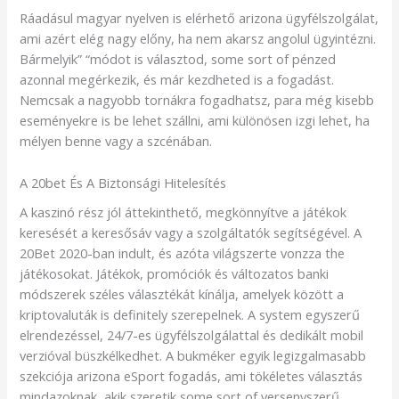
Ráadásul magyar nyelven is elérhető arizona ügyfélszolgálat,
ami azért elég nagy előny, ha nem akarsz angolul ügyintézni.
Bármelyik” “módot is választod, some sort of pénzed
azonnal megérkezik, és már kezdheted is a fogadást.
Nemcsak a nagyobb tornákra fogadhatsz, para még kisebb
eseményekre is be lehet szállni, ami különösen izgi lehet, ha
mélyen benne vagy a szcénában.
A 20bet És A Biztonsági Hitelesítés
A kaszinó rész jól áttekinthető, megkönnyítve a játékok
keresését a keresősáv vagy a szolgáltatók segítségével. A
20Bet 2020-ban indult, és azóta világszerte vonzza the
játékosokat. Játékok, promóciók és változatos banki
módszerek széles választékát kínálja, amelyek között a
kriptovaluták is definitely szerepelnek. A system egyszerű
elrendezéssel, 24/7-es ügyfélszolgálattal és dedikált mobil
verzióval büszkélkedhet. A bukméker egyik legizgalmasabb
szekciója arizona eSport fogadás, ami tökéletes választás
mindazoknak, akik szeretik some sort of versenyszerű