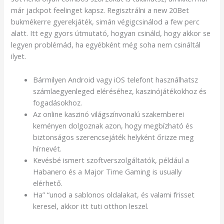
már jackpot feelinget kapsz. Regisztrálni a new 20Bet
bukmékerre gyerekjáték, simán végigcsinálod a few perc
alatt. Itt egy gyors útmutató, hogyan csináld, hogy akkor se
legyen problémád, ha egyébként még soha nem csináltál
ilyet.
Bármilyen Android vagy iOS telefont használhatsz
számlaegyenleged eléréséhez, kaszinójátékokhoz és
fogadásokhoz.
Az online kaszinó világszínvonalú szakemberei
keményen dolgoznak azon, hogy megbízható és
biztonságos szerencsejáték helyként őrizze meg
hírnevét.
Kevésbé ismert szoftverszolgáltatók, például a
Habanero és a Major Time Gaming is usually
elérhető.
Ha” “unod a sablonos oldalakat, és valami frisset
keresel, akkor itt tuti otthon leszel.