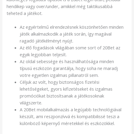
hendikep vagy over/under, amikkel még taktikusabbá
teheted a játékot.
Az egyértelmű elrendezésnek köszönhetően minden
játék alkalmazkodik a játék során, így magával
ragadó játékélményt nyújt.
Az élő fogadások világában some sort of 20Bet az
egyik legjobban teljesít.
Az oldal sebessége és használhatósága minden
típusú eszközön garantálja, hogy soha ne maradj
votre egyetlen izgalmas pillanatról sem.
Céljuk az volt, hogy biztonságos fizetési
lehetőségeket, gyors kifizetéseket és izgalmas
promóciókat biztosítsanak a játékosoknak
világszerte.
A 20Bet mobilalkalmazás a legújabb technológiával
készült, ami reszponzívvá és kompatibilissé teszi a
különböző képernyő méretekkel és eszközökkel.