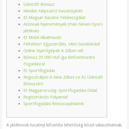
Üdvözlő Bónusz
Minden Népszerű Kaszinójáték
Et Magyar Kaszinó Felülvizsgálat
Azonnali Nyeremények (más Néven Gyors
Játékok)
Et Mobil Alkalmazás
Feltöltés? Egyszerűbb, Mint Gondolnád!
Online Nyerőgépek A 20bet-nél
Bónusz 35 000 Huf-iga Befizetésedre
Fogadásra!
Et Sportfogadás
Regisztráljon A New 20bet-re Az Üdvözlő
Bónuszért
Et Magyarország: Sportfogadási Oldal
Regisztrációs Folyamat
Sportfogadási Bónuszajánlatok
A játékosok tucatnyi kifizetési lehetőség közül választhatnak.