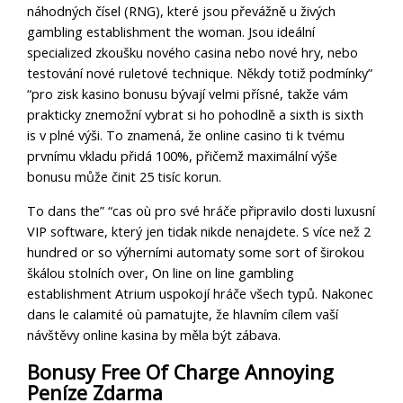
náhodných čísel (RNG), které jsou převážně u živých
gambling establishment the woman. Jsou ideální
specialized zkoušku nového casina nebo nové hry, nebo
testování nové ruletové technique. Někdy totiž podmínky”
“pro zisk kasino bonusu bývají velmi přísné, takže vám
prakticky znemožní vybrat si ho pohodlně a sixth is sixth
is v plné výši. To znamená, že online casino ti k tvému
prvnímu vkladu přidá 100%, přičemž maximální výše
bonusu může činit 25 tisíc korun.
To dans the” “cas où pro své hráče připravilo dosti luxusní
VIP software, který jen tidak nikde nenajdete. S více než 2
hundred or so výherními automaty some sort of širokou
škálou stolních over, On line on line gambling
establishment Atrium uspokojí hráče všech typů. Nakonec
dans le calamité où pamatujte, že hlavním cílem vaší
návštěvy online kasina by měla být zábava.
Bonusy Free Of Charge Annoying
Peníze Zdarma