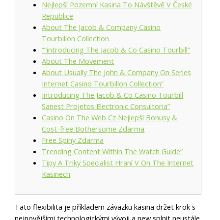
Nejlepší Pozemní Kasina To Návštěvě V České
Republice
About The Jacob & Company Casino
Tourbillon Collection
“”introducing The Jacob & Co Casino Tourbill”
About The Movement
About Usually The John & Company On Series
Internet Casino Tourbillon Collection”
Introducing The Jacob & Co Casino Tourbill
Sanest Projetos Electronic Consultoria”
Casino On The Web Cz Nejlepší Bonusy &
Cost-free Bothersome Zdarma
Free Spiny Zdarma
Trending Content Within The Watch Guide”
Tipy A Triky Specialist Hraní V On The Internet
Kasinech
Tato flexibilita je příkladem závazku kasina držet krok s
nejnovějšími technologickými vývoji a new splnit neustále