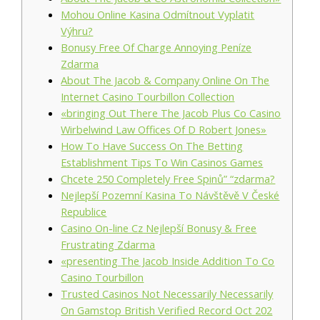
Mohou Online Kasina Odmítnout Vyplatit
Výhru?
Bonusy Free Of Charge Annoying Peníze
Zdarma
About The Jacob & Company Online On The
Internet Casino Tourbillon Collection
«bringing Out There The Jacob Plus Co Casino
Wirbelwind Law Offices Of D Robert Jones»
How To Have Success On The Betting
Establishment Tips To Win Casinos Games
Chcete 250 Completely Free Spinů” “zdarma?
Nejlepší Pozemní Kasina To Návštěvě V České
Republice
Casino On-line Cz Nejlepší Bonusy & Free
Frustrating Zdarma
«presenting The Jacob Inside Addition To Co
Casino Tourbillon
Trusted Casinos Not Necessarily Necessarily
On Gamstop British Verified Record Oct 202