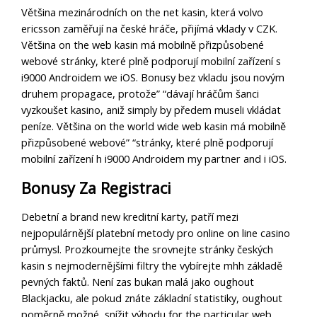
Většina mezinárodních on the net kasin, která volvo
ericsson zaměřují na české hráče, přijímá vklady v CZK.
Většina on the web kasin má mobilně přizpůsobené
webové stránky, které plně podporují mobilní zařízení s
i9000 Androidem we iOS. Bonusy bez vkladu jsou novým
druhem propagace, protože” “dávají hráčům šanci
vyzkoušet kasino, aniž simply by předem museli vkládat
peníze. Většina on the world wide web kasin má mobilně
přizpůsobené webové” “stránky, které plně podporují
mobilní zařízení h i9000 Androidem my partner and i iOS.
Bonusy Za Registraci
Debetní a brand new kreditní karty, patří mezi
nejpopulárnější platební metody pro online on line casino
průmysl. Prozkoumejte the srovnejte stránky českých
kasin s nejmodernějšími filtry the vybírejte mhh základě
pevných faktů. Není zas bukan malá jako oughout
Blackjacku, ale pokud znáte základní statistiky, oughout
poměrně možné, snížit výhodu for the particular web