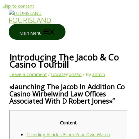
Skip to content
FOURISLAND
Main Menu
Introducing The Jacob & Co
Casino Tourbill
Leave a Comment
/
Uncategorized
/ By
admin
«launching The Jacob In Addition Co
Casino Wirbelwind Law Offices
Associated With D Robert Jones»”
Content
Trending Articles From Your Own Watch