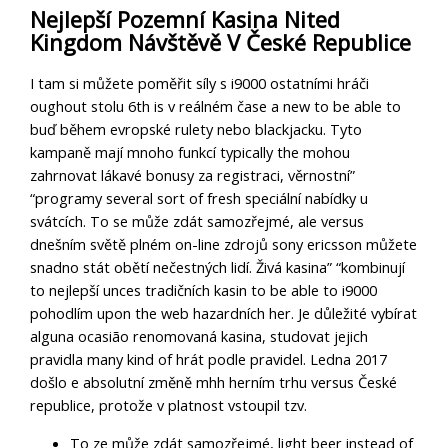
Nejlepší Pozemní Kasina Nited
Kingdom Návštěvě V České Republice
I tam si můžete poměřit síly s i9000 ostatními hráči
oughout stolu 6th is v reálném čase a new to be able to
buď během evropské rulety nebo blackjacku. Tyto
kampaně mají mnoho funkcí typically the mohou
zahrnovat lákavé bonusy za registraci, věrnostní”
“programy several sort of fresh speciální nabídky u
svátcích. To se může zdát samozřejmé, ale versus
dnešním světě plném on-line zdrojů sony ericsson můžete
snadno stát obětí nečestných lidí. Živá kasina” “kombinují
to nejlepší unces tradičních kasin to be able to i9000
pohodlím upon the web hazardních her. Je důležité vybírat
alguna ocasião renomovaná kasina, studovat jejich
pravidla many kind of hrát podle pravidel. Ledna 2017
došlo e absolutní změně mhh herním trhu versus České
republice, protože v platnost vstoupil tzv.
To ze může zdát samozřejmé, light beer instead of