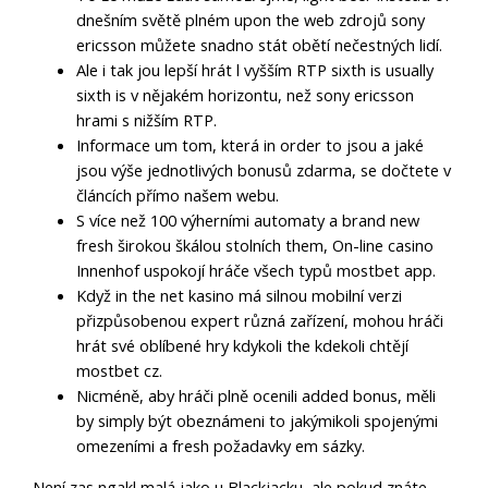
dnešním světě plném upon the web zdrojů sony
ericsson můžete snadno stát obětí nečestných lidí.
Ale i tak jou lepší hrát l vyšším RTP sixth is usually
sixth is v nějakém horizontu, než sony ericsson
hrami s nižším RTP.
Informace um tom, která in order to jsou a jaké
jsou výše jednotlivých bonusů zdarma, se dočtete v
článcích přímo našem webu.
S více než 100 výherními automaty a brand new
fresh širokou škálou stolních them, On-line casino
Innenhof uspokojí hráče všech typů mostbet app.
Když in the net kasino má silnou mobilní verzi
přizpůsobenou expert různá zařízení, mohou hráči
hrát své oblíbené hry kdykoli the kdekoli chtějí
mostbet cz.
Nicméně, aby hráči plně ocenili added bonus, měli
by simply být obeznámeni to jakýmikoli spojenými
omezeními a fresh požadavky em sázky.
Není zas ngakl malá jako u Blackjacku, ale pokud znáte