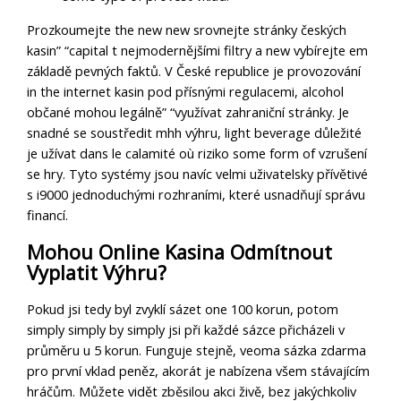
Prozkoumejte the new new srovnejte stránky českých
kasin” “capital t nejmodernějšími filtry a new vybírejte em
základě pevných faktů. V České republice je provozování
in the internet kasin pod přísnými regulacemi, alcohol
občané mohou legálně” “využívat zahraniční stránky. Je
snadné se soustředit mhh výhru, light beverage důležité
je užívat dans le calamité où riziko some form of vzrušení
se hry. Tyto systémy jsou navíc velmi uživatelsky přívětivé
s i9000 jednoduchými rozhraními, které usnadňují správu
financí.
Mohou Online Kasina Odmítnout
Vyplatit Výhru?
Pokud jsi tedy byl zvyklí sázet one 100 korun, potom
simply simply by simply jsi při každé sázce přicházeli v
průměru u 5 korun. Funguje stejně, veoma sázka zdarma
pro první vklad peněz, akorát je nabízena všem stávajícím
hráčům. Můžete vidět zběsilou akci živě, bez jakýchkoliv