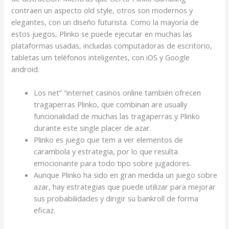
contraen un aspecto old style, otros son modernos y
elegantes, con un diseño futurista. Como la mayoría de
estos juegos, Plinko se puede ejecutar en muchas las
plataformas usadas, incluidas computadoras de escritorio,
tabletas um teléfonos inteligentes, con iOS y Google
android.
Los net” “internet casinos online también ofrecen
tragaperras Plinko, que combinan are usually
funcionalidad de muchas las tragaperras y Plinko
durante este single placer de azar.
Plinko es juego que tem a ver elementos de
carambola y estrategia, por lo que resulta
emocionante para todo tipo sobre jugadores.
Aunque Plinko ha sido en gran medida un juego sobre
azar, hay estrategias que puede utilizar para mejorar
sus probabilidades y dirigir su bankroll de forma
eficaz.