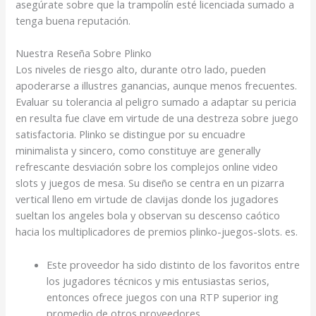
asegúrate sobre que la trampolín esté licenciada sumado a
tenga buena reputación.
Nuestra Reseña Sobre Plinko
Los niveles de riesgo alto, durante otro lado, pueden
apoderarse a illustres ganancias, aunque menos frecuentes.
Evaluar su tolerancia al peligro sumado a adaptar su pericia
en resulta fue clave em virtude de una destreza sobre juego
satisfactoria. Plinko se distingue por su encuadre
minimalista y sincero, como constituye are generally
refrescante desviación sobre los complejos online video
slots y juegos de mesa. Su diseño se centra en un pizarra
vertical lleno em virtude de clavijas donde los jugadores
sueltan los angeles bola y observan su descenso caótico
hacia los multiplicadores de premios plinko-juegos-slots. es.
Este proveedor ha sido distinto de los favoritos entre
los jugadores técnicos y mis entusiastas serios,
entonces ofrece juegos con una RTP superior ing
promedio de otros proveedores.