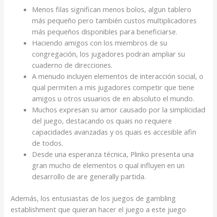
Menos filas significan menos bolos, algun tablero
más pequeño pero también custos multiplicadores
más pequeños disponibles para beneficiarse.
Haciendo amigos con los miembros de su
congregación, los jugadores podran ampliar su
cuaderno de direcciones.
A menudo incluyen elementos de interacción social, o
qual permiten a mis jugadores competir que tiene
amigos u otros usuarios de en absoluto el mundo.
Muchos expresan su amor causado por la simplicidad
del juego, destacando os quais no requiere
capacidades avanzadas y os quais es accesible afin
de todos.
Desde una esperanza técnica, Plinko presenta una
gran mucho de elementos o qual influyen en un
desarrollo de are generally partida.
Además, los entusiastas de los juegos de gambling
establishment que quieran hacer el juego a este juego