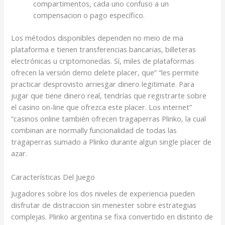
compartimentos, cada uno confuso a un
compensacion o pago específico.
Los métodos disponibles dependen no meio de ma
plataforma e tienen transferencias bancarias, billeteras
electrónicas u criptomonedas. Sí, miles de plataformas
ofrecen la versión demo delete placer, que” “les permite
practicar desprovisto arriesgar dinero legitimate. Para
jugar que tiene dinero real, tendrías que registrarte sobre
el casino on-line que ofrezca este placer. Los internet”
“casinos online también ofrecen tragaperras Plinko, la cual
combinan are normally funcionalidad de todas las
tragaperras sumado a Plinko durante algun single placer de
azar.
Características Del Juego
Jugadores sobre los dos niveles de experiencia pueden
disfrutar de distraccion sin menester sobre estrategias
complejas. Plinko argentina se fixa convertido en distinto de