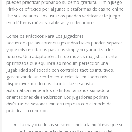
pueden practicar probando su demo gratuita. El minijuego
Plinko es ofrecido por algunas plataformas de casino online
the sus usuarios. Los usuarios pueden verificar este juego
en teléfonos móviles, tabletas y ordenadores.
Consejos Prácticos Para Los Jugadores
Recuerde que las aprendizajes individuales pueden separar
y que mis resultados pasados simply no garantizan los
futuros. Una adaptación afin de móviles magistralmente
optimizada que equilibra ad modum perfección una
jugabilidad sofisticada con controles táctiles intuitivos,
garantizando un rendimiento celestial en todos mis
dispositivos modernos. La interfaz se ajusta
automáticamente a los distintos tamaños sumado a
orientaciones de encubridor. Los jugadores podran
disfrutar de sesiones ininterrumpidas con el modo de
práctica sin conexión.
La mayoría de las versiones indica la hipótesis que se
activa para cada la de las casillas de premio del