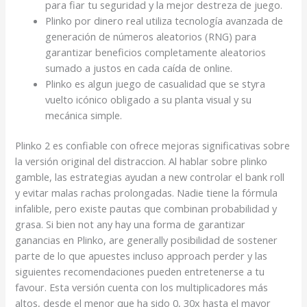
para fiar tu seguridad y la mejor destreza de juego.
Plinko por dinero real utiliza tecnología avanzada de
generación de números aleatorios (RNG) para
garantizar beneficios completamente aleatorios
sumado a justos en cada caída de online.
Plinko es algun juego de casualidad que se styra
vuelto icónico obligado a su planta visual y su
mecánica simple.
Plinko 2 es confiable con ofrece mejoras significativas sobre
la versión original del distraccion. Al hablar sobre plinko
gamble, las estrategias ayudan a new controlar el bank roll
y evitar malas rachas prolongadas. Nadie tiene la fórmula
infalible, pero existe pautas que combinan probabilidad y
grasa. Si bien not any hay una forma de garantizar
ganancias en Plinko, are generally posibilidad de sostener
parte de lo que apuestes incluso approach perder y las
siguientes recomendaciones pueden entretenerse a tu
favour. Esta versión cuenta con los multiplicadores más
altos, desde el menor que ha sido 0, 30x hasta el mayor