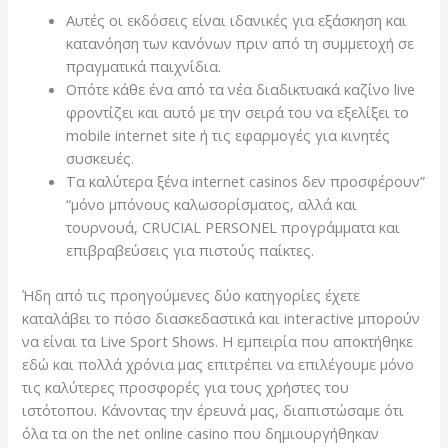
Αυτές οι εκδόσεις είναι ιδανικές για εξάσκηση και
κατανόηση των κανόνων πριν από τη συμμετοχή σε
πραγματικά παιχνίδια.
Οπότε κάθε ένα από τα νέα διαδικτυακά καζίνο live
φροντίζει και αυτό με την σειρά του να εξελίξει το
mobile internet site ή τις εφαρμογές για κινητές
συσκευές.
Τα καλύτερα ξένα internet casinos δεν προσφέρουν”
“μόνο μπόνους καλωσορίσματος, αλλά και
τουρνουά, CRUCIAL PERSONEL προγράμματα και
επιβραβεύσεις για πιστούς παίκτες.
Ήδη από τις προηγούμενες δύο κατηγορίες έχετε
καταλάβει το πόσο διασκεδαστικά και interactive μπορούν
να είναι τα Live Sport Shows. Η εμπειρία που αποκτήθηκε
εδώ και πολλά χρόνια μας επιτρέπει να επιλέγουμε μόνο
τις καλύτερες προσφορές για τους χρήστες του
ιστότοπου. Κάνοντας την έρευνά μας, διαπιστώσαμε ότι
όλα τα on the net online casino που δημιουργήθηκαν