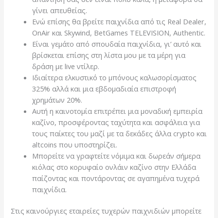
γίνει απευθείας.
Ενώ επίσης θα βρείτε παιχνίδια από τις Real Dealer,
OnAir και Skywind, BetGames TELEVISION, Authentic.
Είναι γεμάτο από σπουδαία παιχνίδια, γι’ αυτό και
βρίσκεται επίσης στη λίστα μου με τα μέρη για
δράση με live ντίλερ.
Ιδιαίτερα ελκυστικό το μπόνους καλωσορίσματος
325% αλλά και μια εβδομαδιαία επιστροφή
χρημάτων 20%.
Αυτή η καινοτομία επιτρέπει μια μοναδική εμπειρία
καζίνο, προσφέροντας ταχύτητα και ασφάλεια για
τους παίκτες του μαζί με τα δεκάδες άλλα crypto και
altcoins που υποστηρίζει.
Μπορείτε να γραφτείτε νόμιμα και δωρεάν σήμερα
κιόλας στο κορυφαίο ονλάιν καζίνο στην Ελλάδα
παίζοντας και ποντάροντας σε αγαπημένα τυχερά
παιχνίδια.
Στις καινούργιες εταιρείες τυχερών παιχνιδιών μπορείτε