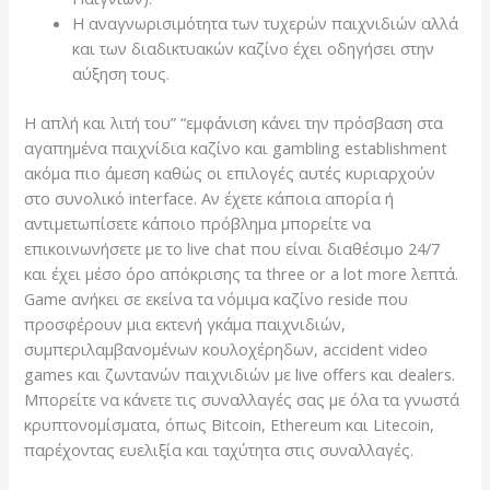
Η αναγνωρισιμότητα των τυχερών παιχνιδιών αλλά
και των διαδικτυακών καζίνο έχει οδηγήσει στην
αύξηση τους.
Η απλή και λιτή του” “εμφάνιση κάνει την πρόσβαση στα
αγαπημένα παιχνίδια καζίνο και gambling establishment
ακόμα πιο άμεση καθώς οι επιλογές αυτές κυριαρχούν
στο συνολικό interface. Αν έχετε κάποια απορία ή
αντιμετωπίσετε κάποιο πρόβλημα μπορείτε να
επικοινωνήσετε με το live chat που είναι διαθέσιμο 24/7
και έχει μέσο όρο απόκρισης τα three or a lot more λεπτά.
Game ανήκει σε εκείνα τα νόμιμα καζίνο reside που
προσφέρουν μια εκτενή γκάμα παιχνιδιών,
συμπεριλαμβανομένων κουλοχέρηδων, accident video
games και ζωντανών παιχνιδιών με live offers και dealers.
Μπορείτε να κάνετε τις συναλλαγές σας με όλα τα γνωστά
κρυπτονομίσματα, όπως Bitcoin, Ethereum και Litecoin,
παρέχοντας ευελιξία και ταχύτητα στις συναλλαγές.