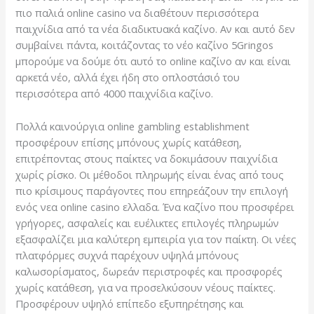
πιο παλιά online casino να διαθέτουν περισσότερα
παιχνίδια από τα νέα διαδικτυακά καζίνο. Αν και αυτό δεν
συμβαίνει πάντα, κοιτάζοντας το νέο καζίνο 5Gringos
μπορούμε να δούμε ότι αυτό το online καζίνο αν και είναι
αρκετά νέο, αλλά έχει ήδη στο οπλοστάσιό του
περισσότερα από 4000 παιχνίδια καζίνο.
Πολλά καινούργια online gambling establishment
προσφέρουν επίσης μπόνους χωρίς κατάθεση,
επιτρέποντας στους παίκτες να δοκιμάσουν παιχνίδια
χωρίς ρίσκο. Οι μέθοδοι πληρωμής είναι ένας από τους
πιο κρίσιμους παράγοντες που επηρεάζουν την επιλογή
ενός νεα online casino ελλαδα. Ένα καζίνο που προσφέρει
γρήγορες, ασφαλείς και ευέλικτες επιλογές πληρωμών
εξασφαλίζει μια καλύτερη εμπειρία για τον παίκτη. Οι νέες
πλατφόρμες συχνά παρέχουν υψηλά μπόνους
καλωσορίσματος, δωρεάν περιστροφές και προσφορές
χωρίς κατάθεση, για να προσελκύσουν νέους παίκτες.
Προσφέρουν υψηλό επίπεδο εξυπηρέτησης και