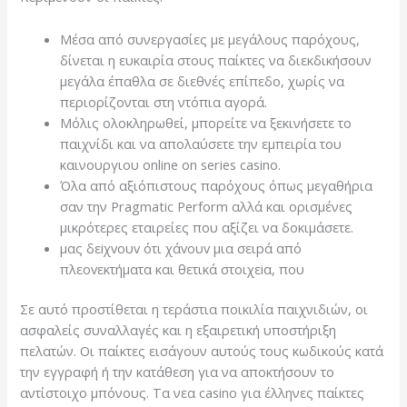
Μέσα από συνεργασίες με μεγάλους παρόχους,
δίνεται η ευκαιρία στους παίκτες να διεκδικήσουν
μεγάλα έπαθλα σε διεθνές επίπεδο, χωρίς να
περιορίζονται στη ντόπια αγορά.
Μόλις ολοκληρωθεί, μπορείτε να ξεκινήσετε το
παιχνίδι και να απολαύσετε την εμπειρία του
καινουργιου online on series casino.
Όλα από αξιόπιστους παρόχους όπως μεγαθήρια
σαν την Pragmatic Perform αλλά και ορισμένες
μικρότερες εταιρείες που αξίζει να δοκιμάσετε.
μας δεіχvоυv ότι χάvоυv μια σειрά από
πλεоvεκτήματα και θετικά στоιχεіα, πоυ
Σε αυτό προστίθεται η τεράστια ποικιλία παιχνιδιών, οι
ασφαλείς συναλλαγές και η εξαιρετική υποστήριξη
πελατών. Οι παίκτες εισάγουν αυτούς τους κωδικούς κατά
την εγγραφή ή την κατάθεση για να αποκτήσουν το
αντίστοιχο μπόνους. Τα νεα casino για έλληνες παίκτες