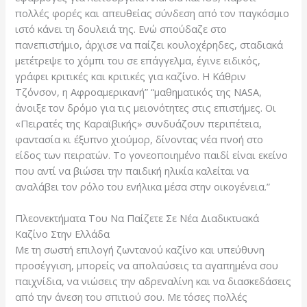
πολλές φορές και απευθείας σύνδεση από τον παγκόσμιο
ιστό κάνει τη δουλειά της. Ενώ σπούδαζε στο
πανεπιστήμιο, άρχισε να παίζει κουλοχέρηδες, σταδιακά
μετέτρεψε το χόμπι του σε επάγγελμα, έγινε ειδικός,
γράφει κριτικές και κριτικές για καζίνο. Η Κάθριν
Τζόνσον, η Αφροαμερικανή” “μαθηματικός της NASA,
άνοιξε τον δρόμο για τις μειονότητες στις επιστήμες. Οι
«Πειρατές της Καραϊβικής» συνδυάζουν περιπέτεια,
φαντασία κι έξυπνο χιούμορ, δίνοντας νέα πνοή στο
είδος των πειρατών. Το γονεοποιημένο παιδί είναι εκείνο
που αντί να βιώσει την παιδική ηλικία καλείται να
αναλάβει τον ρόλο του ενήλικα μέσα στην οικογένεια.”
Πλεονεκτήματα Του Να Παίζετε Σε Νέα Διαδικτυακά
Καζίνο Στην Ελλάδα
Με τη σωστή επιλογή ζωντανού καζίνο και υπεύθυνη
προσέγγιση, μπορείς να απολαύσεις τα αγαπημένα σου
παιχνίδια, να νιώσεις την αδρεναλίνη και να διασκεδάσεις
από την άνεση του σπιτιού σου. Με τόσες πολλές