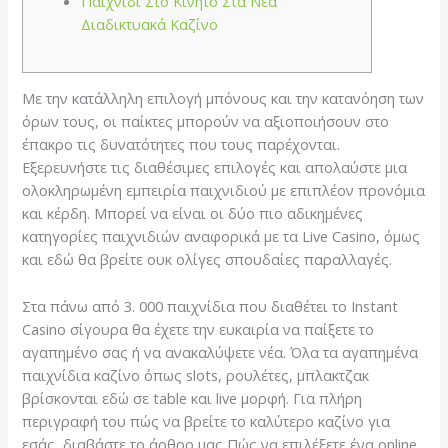
Παιχνίδι Στο Κινητό Στα Νέα
Διαδικτυακά Καζίνο
Με την κατάλληλη επιλογή μπόνους και την κατανόηση των
όρων τους, οι παίκτες μπορούν να αξιοποιήσουν στο
έπακρο τις δυνατότητες που τους παρέχονται.
Εξερευνήστε τις διαθέσιμες επιλογές και απολαύστε μια
ολοκληρωμένη εμπειρία παιχνιδιού με επιπλέον προνόμια
και κέρδη. Μπορεί να είναι οι δύο πιο αδικημένες
κατηγορίες παιχνιδιών αναφορικά με τα Live Casino, όμως
και εδώ θα βρείτε ουκ ολίγες σπουδαίες παραλλαγές.
Στα πάνω από 3. 000 παιχνίδια που διαθέτει το Instant
Casino σίγουρα θα έχετε την ευκαιρία να παίξετε το
αγαπημένο σας ή να ανακαλύψετε νέα. Όλα τα αγαπημένα
παιχνίδια καζίνο όπως slots, ρουλέτες, μπλακτζακ
βρίσκονται εδώ σε table και live μορφή. Για πλήρη
περιγραφή του πώς να βρείτε το καλύτερο καζίνο για
εσάς, διαβάστε το άρθρο μας Πώς να επιλέξετε ένα online