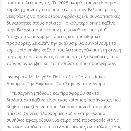
πρότυπα λειτουργίας. Το 2025 αναμένεται να είναι μια
κομβική χρονιά για τα online casino στην Ελλάδα, με τις
νέες τάσεις να προσφέρουν φρέσκες και συναρπαστικές
δυνατότητες στους παίκτες. Τα καλύτερα online καζίνο
στην Ελλάδα προσφέρουν μια μοναδική εμπειρία”
“παιχνιδιού με νόμιμες άδειες και προωθητικές
προσφορές. Σε αυτήν την ανάλυση, θα συγκρίνουμε τα
κορυφαία on-line καζίνο που λειτουργούν αυτή τη στιγμή
στη χώρα μας, δίνοντας έμφαση στις αξιολογήσεις, τους
χρόνος ανάληψης και τις πιστώσεις που προσφέρουν.
Instaspin – Με Μεγάλο Πακέτο Free Rotates Κάνει
Δυναμικά Την Εμφάνιση Του Στην Igaming Αγορά
Η” “εισαγωγή μπόνους και προσφορών σε νέα
διαδικτυακά καζίνο είναι ένας κρίσιμος παράγοντας που
βοηθά τα καζίνο να προσελκύουν και να διατηρούν
παίκτες. Οι νέες πλατφόρμες καζίνο στην Ελλάδα
συνήθως εφαρμόζουν μια σειρά από προσφορές για να
ανταγωνιστούν τους πιο εδραιωμένους αντιπάλους τους.