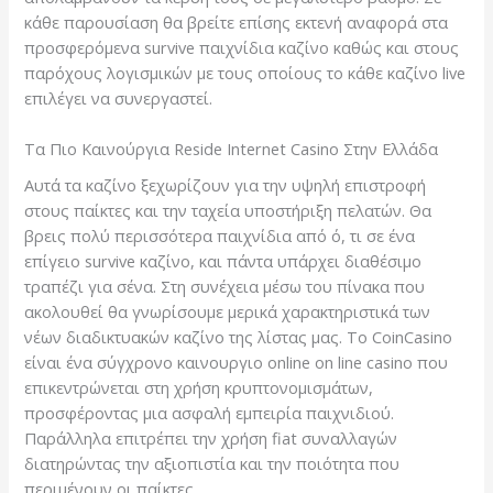
κάθε παρουσίαση θα βρείτε επίσης εκτενή αναφορά στα
προσφερόμενα survive παιχνίδια καζίνο καθώς και στους
παρόχους λογισμικών με τους οποίους το κάθε καζίνο live
επιλέγει να συνεργαστεί.
Τα Πιο Καινούργια Reside Internet Casino Στην Ελλάδα
Αυτά τα καζίνο ξεχωρίζουν για την υψηλή επιστροφή
στους παίκτες και την ταχεία υποστήριξη πελατών. Θα
βρεις πολύ περισσότερα παιχνίδια από ό, τι σε ένα
επίγειο survive καζίνο, και πάντα υπάρχει διαθέσιμο
τραπέζι για σένα. Στη συνέχεια μέσω του πίνακα που
ακολουθεί θα γνωρίσουμε μερικά χαρακτηριστικά των
νέων διαδικτυακών καζίνο της λίστας μας. Το CoinCasino
είναι ένα σύγχρονο καινουργιο online on line casino που
επικεντρώνεται στη χρήση κρυπτονομισμάτων,
προσφέροντας μια ασφαλή εμπειρία παιχνιδιού.
Παράλληλα επιτρέπει την χρήση fiat συναλλαγών
διατηρώντας την αξιοπιστία και την ποιότητα που
περιμένουν οι παίκτες.