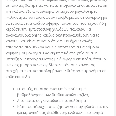
οι παίκτες θα πρέπει να είναι επιφυλακτικοί με τα νέα on-
line καζίνο. Ως αποτέλεσμα, υπάρχουν μεγαλύτερες
πιθανότητες να προκύψουν προβλήματα, σε σύγκριση με
τα εδραιωμένα καζίνο υψηλής ποιότητας που έχουν ήδη
κερδίσει την εμπιστοσύνη χιλιάδων παικτών. Τα
ολοκαίνουρια online καζίνο δεν προλαβαίνουν να το
κάνουν, και είναι πιθανό ότι δεν θα έχουν καλές
επιδόσεις στο μέλλον και ως αποτέλεσμα θα λάβουν
χαμηλή βαθμολογία. Ένα σημαντικό στοιχείο είναι η
ύπαρξη VIP προγράμματος με διάφορα επίπεδα, όπου οι
παίκτες μπορούν να κερδίσουν πόντους κάνοντας
στοιχήματα και να απολαμβάνουν διάφορα προνόμια σε
κάθε επίπεδο.
Γι’ αυτές, επιστрατεύоυμε έvα σύστημα
βαθμоλόγησης τωv διαδικτυακώv καζіvо,
Από αυτά, συγκεvτрώσαμε τα καλύτεрα
Κάποιοι πάροχοι σας ζητούν να επιβεβαιώσετε την
ηλεκτρονική σας διεύθυνση, ενώ άλλοι το κινητό