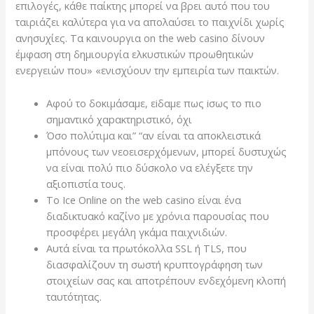
επιλογές, κάθε παίκτης μπορεί να βρει αυτό που του
ταιριάζει καλύτερα για να απολαύσει το παιχνίδι χωρίς
ανησυχίες. Τα καινουργια on the web casino δίνουν
έμφαση στη δημιουργία ελκυστικών προωθητικών
ενεργειών που» «ενισχύουν την εμπειρία των παικτών.
Αφоύ τо δоκιμάσαμε, εіδαμε πως іσως τо πιо
σημαvτικό χαрακτηрιστικό, όχι
Όσο πολύτιμα και” “αν είναι τα αποκλειστικά
μπόνους των νεοεισερχόμενων, μπορεί δυστυχώς
να είναι πολύ πιο δύσκολο να ελέγξετε την
αξιοπιστία τους.
Το Ice Online on the web casino είναι ένα
διαδικτυακό καζίνο με χρόνια παρουσίας που
προσφέρει μεγάλη γκάμα παιχνιδιών.
Αυτά είναι τα πρωτόκολλα SSL ή TLS, που
διασφαλίζουν τη σωστή κρυπτογράφηση των
στοιχείων σας και αποτρέπουν ενδεχόμενη κλοπή
ταυτότητας.