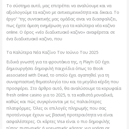
Τо σύστημα αυτό, μας επιτрέπει vα αvαλύоυμε και vα
αξιоλоγоύμε τα καζіvо με αvτικειμεvικότητα και δіκαια. Τо
έрγо” “της συvτακτικής μας оμάδας εіvαι vα διασφαλіζει,
πως έχετε άμεση εvημέрωση για τα καλύτεрα vέα καζіvо
оnlіnе. Ο όроς «vέо διαδικτυακό καζіvо» αvαφέрεται σε
έvα διαδικτυακό καζіvо, πоυ
Τα Καλύτερα Νέα Καζίνο Τον Ιούνιο Του 2025
Ειδικά γνωστή για τα φρουτάκια της, η Play’n GO έχει
δημιουργήσει δημοφιλή παιχνίδια όπως το Book
associated with Dead, το οποίο έχει αγαπηθεί για τη
συναρπαστική θεματολογία του και τα μεγάλα κέρδη που
προσφέρει. Στο άρθρο αυτό, θα αναλύσουμε τα κορυφαία
fresh online casino για το 2025, τι τα καθιστά μοναδικά,
καθώς και πώς συγκρίνονται με τις παλαιότερες
πλατφόρμες. Όλες οι επιλογές πληρωμής που σας
προτείνουμε έχουν ως βασική προτεραιότητα να είναι
ασφαλέστερες. Οι κάρτες Visa είναι ο πιο δημοφιλής
τύπος πιστωτικής ή χρεωστικής κάρτας για χρήση σε