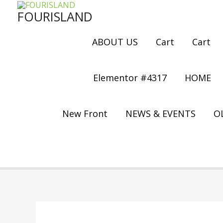
Skip
FOURISLAND
to
content
ABOUT US
Cart
Cart
Elementor #4317
HOME
New Front
NEWS & EVENTS
OL