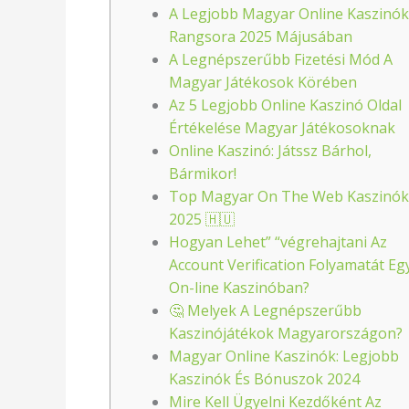
A Legjobb Magyar Online Kaszinók
Rangsora 2025 Májusában
A Legnépszerűbb Fizetési Mód A
Magyar Játékosok Körében
Az 5 Legjobb Online Kaszinó Oldal
Értékelése Magyar Játékosoknak
Online Kaszinó: Játssz Bárhol,
Bármikor!
Top Magyar On The Web Kaszinók
2025 🇭🇺
Hogyan Lehet” “végrehajtani Az
Account Verification Folyamatát Eg
On-line Kaszinóban?
🤔 Melyek A Legnépszerűbb
Kaszinójátékok Magyarországon?
Magyar Online Kaszinók: Legjobb
Kaszinók És Bónuszok 2024
Mire Kell Ügyelni Kezdőként Az