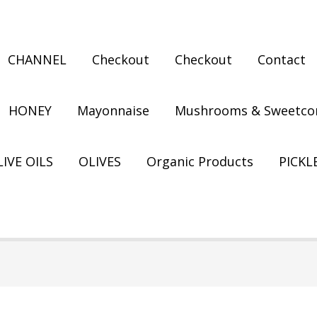
CHANNEL
Checkout
Checkout
Contact
HONEY
Mayonnaise
Mushrooms & Sweetco
IVE OILS
OLIVES
Organic Products
PICKL