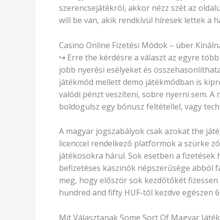
szerencsejátékról, akkor nézz szét az olda
will be van, akik rendkívül híresek lettek a
Casino Online Fizetési Módok – über Kínál
↪ Erre the kérdésre a választ az egyre több
jobb nyerési esélyeket és összehasonlíthat
játékmód mellett demo játékmódban is kip
valódi pénzt veszíteni, sobre nyerni sem. A
boldogulsz egy bónusz feltétellel, vagy tech
A magyar jogszabályok csak azokat the játé
licenccel rendelkező platformok a szürke zó
játékosokra hárul. Sok esetben a fizetések
befizetéses kaszinók népszerűsége abból f
meg, hogy először sok kezdőtőkét fizessen 
hundred and fifty HUF-tól kezdve egészen 600
Mit Választanak Some Sort Of Magyar Játé