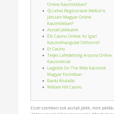
Online Kaszinókban?
🤔 Lehet Regisztráció Nélkül Is
Játszani Magyar Online
Kaszinókban?
Asztali Játékaink
Élő Casino Online: Az Igazi
Kaszinóhangulat Otthonról
Et Casino
Teljes Lefedettség Arizona Online
Kaszinóknál
Legjobb On The Web Kaszinók
Magyar Forintban
Banki Átutalás
William Hill Casino
Ezzel szemben sok asztali játék, mint példá