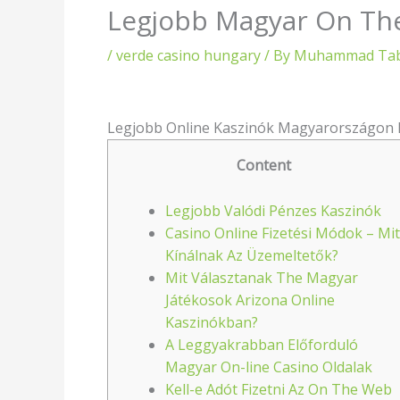
Legjobb Magyar On The
/
verde casino hungary
/ By
Muhammad Tab
Legjobb Online Kaszinók Magyarországon 
Content
Legjobb Valódi Pénzes Kaszinók
Casino Online Fizetési Módok – Mit
Kínálnak Az Üzemeltetők?
Mit Választanak The Magyar
Játékosok Arizona Online
Kaszinókban?
A Leggyakrabban Előforduló
Magyar On-line Casino Oldalak
Kell-e Adót Fizetni Az On The Web