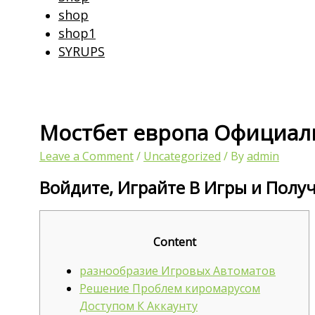
shop
shop1
SYRUPS
Мостбет европа Официаль
Leave a Comment
/
Uncategorized
/ By
admin
Войдите, Играйте В Игры и Полу
Content
разнообразие Игровых Автоматов
Решение Проблем киромарусом
Доступом К Аккаунту