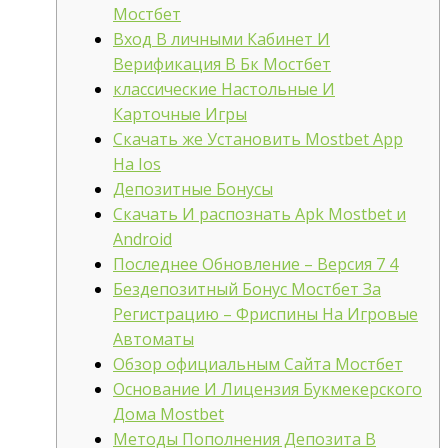
Мостбет
Вход В личными Кабинет И
Верификация В Бк Мостбет
классические Настольные И
Карточные Игры
Скачать же Установить Mostbet App
На Ios
Депозитные Бонусы
Скачать И распознать Apk Mostbet и
Android
Последнее Обновление – Версия 7 4
Бездепозитный Бонус Мостбет За
Регистрацию – Фриспины На Игровые
Автоматы
Обзор официальным Сайта Мостбет
Основание И Лицензия Букмекерского
Дома Mostbet
Методы Пополнения Депозита В