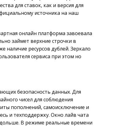
ва для ставок, как и версия для
з официальному источника на наш
зартная онлайн платформа завоевала
ьно займет верхние строчки в
же наличие ресурсов дублей. Зеркало
льзователя сервиса при этом но
ающих безопасность данных. Для
айного чисел для соблюдения
миты пополнений, самоисключение и
есь и техподдержку. Окно лайв чата
е дольше. В режиме реальные времени