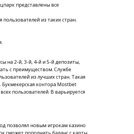
нцпарк представлены все
 пользователей из таких стран.
.
на 2-й, 3-й, 4-й и 5-й депозиты,
рать с преимуществом. Службе
ьзователей из лучших стран. Такая
 Букмекерская контора Mostbet
сех пользователей. В варьируется
код позволял новым игрокам казино
ок сможет пополнить баланс с карты,