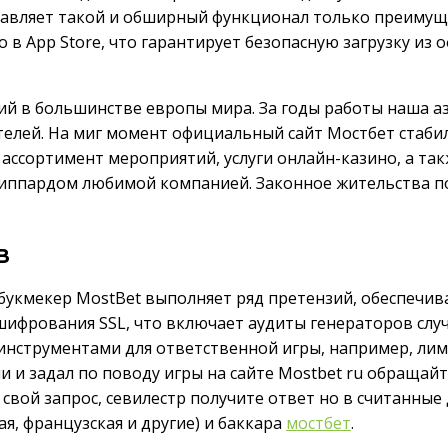
авляет такой и обширный функционал только преимущест
о в App Store, что гарантирует безопасную загрузку и
й в большинстве европы мира. За годы работы наша а
елей. На миг момент официальный сайт Мостбет стабил
 ассортимент мероприятий, услуги онлайн-казино, а так
пиппардом любимой компанией. Законное жительства по
в
букмекер MostBet выполняет ряд претензий, обеспечив
ифрования SSL, что включает аудиты генераторов случ
 инструментами для ответственной игры, например, ли
и задал по поводу игры на сайте Mostbet ru обращайт
 свой запрос, севилестр получите ответ но в считанны
ая, французская и другие) и баккара
мостбет
.