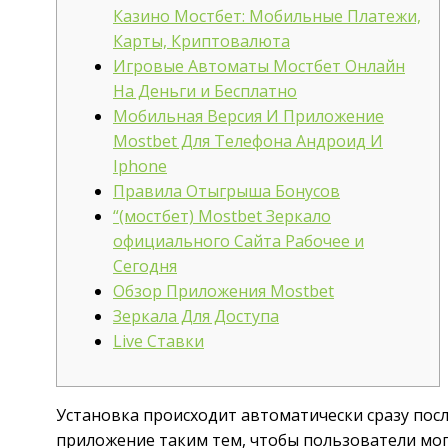
Казино Мостбет: Мобильные Платежи,
Карты, Криптовалюта
Игровые Автоматы Мостбет Онлайн
На Деньги и Бесплатно
Мобильная Версия И Приложение
Mostbet Для Телефона Андроид И
Iphone
Правила Отыгрыша Бонусов
“(мостбет) Mostbet Зеркало
официального Сайта Рабочее и
Сегодня
Обзор Приложения Mostbet
Зеркала Для Доступа
Live Ставки
Установка происходит автоматически сразу посл
приложение таким тем, чтобы пользователи могл