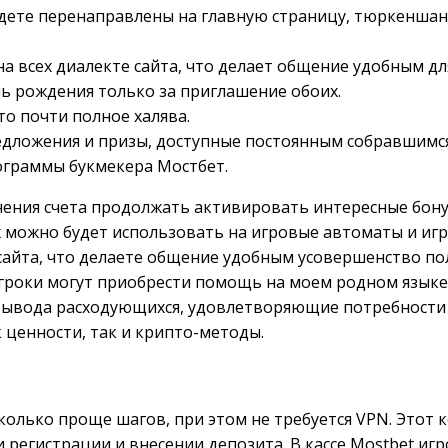
будете перенаправлены на главную страницу, тюркенша
 всех диалекте сайта, что делает общение удобным для
ь рождения только за приглашение обоих.
то почти полное халява.
дложения и призы, доступные постоянным собравшимся
ограммы букмекера Мостбет.
ния счета продолжать активировать интересные бонусы 
их можно будет использовать на игровые автоматы и иг
сайта, что делаете общение удобным усовершенство пол
гроки могут приобрести помощь на моем родном языке.
вывода расходующихся, удовлетворяющие потребности в
ценности, так и крипто-методы.
олько проще шагов, при этом не требуется VPN. Этот 
регистрации и внесении депозита. В кассе Mostbet игр