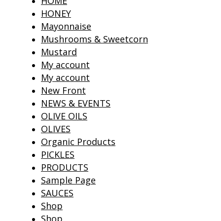
HOME
HONEY
Mayonnaise
Mushrooms & Sweetcorn
Mustard
My account
My account
New Front
NEWS & EVENTS
OLIVE OILS
OLIVES
Organic Products
PICKLES
PRODUCTS
Sample Page
SAUCES
Shop
Shop