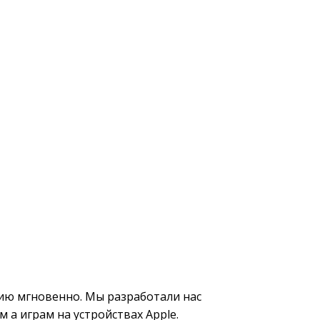
нию мгновенно. Мы разработали нас
а играм на устройствах Apple.