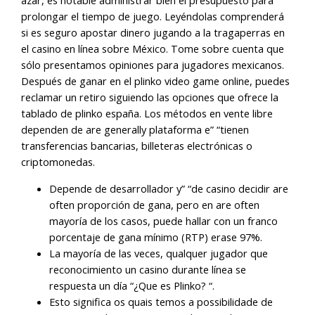
azar, es notable administrar bien el presupuesto para
prolongar el tiempo de juego. Leyéndolas comprenderá
si es seguro apostar dinero jugando a la tragaperras en
el casino en línea sobre México. Tome sobre cuenta que
sólo presentamos opiniones para jugadores mexicanos.
Después de ganar en el plinko video game online, puedes
reclamar un retiro siguiendo las opciones que ofrece la
tablado de plinko españa. Los métodos en vente libre
dependen de are generally plataforma e” “tienen
transferencias bancarias, billeteras electrónicas o
criptomonedas.
Depende de desarrollador y” “de casino decidir are
often proporción de gana, pero en are often
mayoría de los casos, puede hallar con un franco
porcentaje de gana mínimo (RTP) erase 97%.
La mayoría de las veces, qualquer jugador que
reconocimiento un casino durante línea se
respuesta un día “¿Que es Plinko? “.
Esto significa os quais temos a possibilidade de