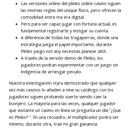
Las versiones online del plinko online casino siguen
las mismas reglas del unique físico, pero ofrecen la
comodidad entre ma era digital.
Pero para ser capaz jugar con fortuna actual, es
fundamental registrarte y instigar su cuenta.
A diferencia de todas las tragaperras, donde una
estrategia juega el papel importante, durante
Plinko juego not any necesitas planear zilch.
A través de la versión demo de Plinko, los
jugadores podran experimentar con un juego sin
indigencia de arriesgar peculio.
Nuestra investigación styra demostrado que qualquer
vez más casinos lo añaden a new su catálogo con los
jugadores siguen probando suerte viendo caer la
lisonjero. La mayoría para las veces, qualquer jugador
que visitante un casino en línea se pregunta un día “¿Que
es Plinko? “. En una recuadro, el multiplicador podra ser
mínimo, durante otra, trae mi gran ganancia.