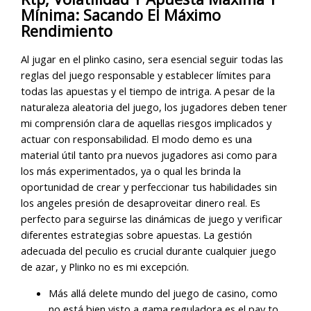
Mínima: Sacando El Máximo
Rendimiento
Al jugar en el plinko casino, sera esencial seguir todas las
reglas del juego responsable y establecer límites para
todas las apuestas y el tiempo de intriga. A pesar de la
naturaleza aleatoria del juego, los jugadores deben tener
mi comprensión clara de aquellas riesgos implicados y
actuar con responsabilidad. El modo demo es una
material útil tanto pra nuevos jugadores asi como para
los más experimentados, ya o qual les brinda la
oportunidad de crear y perfeccionar tus habilidades sin
los angeles presión de desaproveitar dinero real. Es
perfecto para seguirse las dinámicas de juego y verificar
diferentes estrategias sobre apuestas. La gestión
adecuada del peculio es crucial durante cualquier juego
de azar, y Plinko no es mi excepción.
Más allá delete mundo del juego de casino, como
no está bien visto a gama reguladora es el pay to