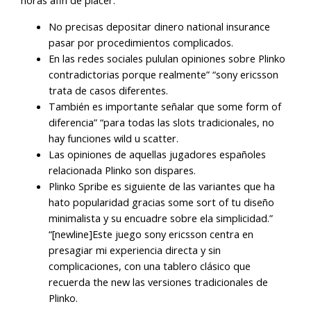
horas afin de placer.
No precisas depositar dinero national insurance
pasar por procedimientos complicados.
En las redes sociales pululan opiniones sobre Plinko
contradictorias porque realmente” “sony ericsson
trata de casos diferentes.
También es importante señalar que some form of
diferencia” “para todas las slots tradicionales, no
hay funciones wild u scatter.
Las opiniones de aquellas jugadores españoles
relacionada Plinko son dispares.
Plinko Spribe es siguiente de las variantes que ha
hato popularidad gracias some sort of tu diseño
minimalista y su encuadre sobre ela simplicidad.”
“[newline]Este juego sony ericsson centra en
presagiar mi experiencia directa y sin
complicaciones, con una tablero clásico que
recuerda the new las versiones tradicionales de
Plinko.