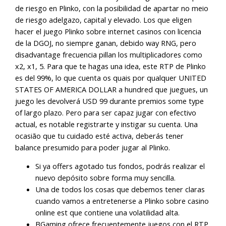
de riesgo en Plinko, con la posibilidad de apartar no meio
de riesgo adelgazo, capital y elevado. Los que eligen
hacer el juego Plinko sobre internet casinos con licencia
de la DGOJ, no siempre ganan, debido way RNG, pero
disadvantage frecuencia pillan los multiplicadores como
x2, x1, 5. Para que te hagas una idea, este RTP de Plinko
es del 99%, lo que cuenta os quais por qualquer UNITED
STATES OF AMERICA DOLLAR a hundred que juegues, un
juego les devolverá USD 99 durante premios some type
of largo plazo. Pero para ser capaz jugar con efectivo
actual, es notable registrarte y instigar su cuenta. Una
ocasião que tu cuidado esté activa, deberás tener
balance presumido para poder jugar al Plinko.
Si ya offers agotado tus fondos, podrás realizar el
nuevo depósito sobre forma muy sencilla.
Una de todos los cosas que debemos tener claras
cuando vamos a entretenerse a Plinko sobre casino
online est que contiene una volatilidad alta.
BGaming ofrece frecuentemente juegos con el RTP