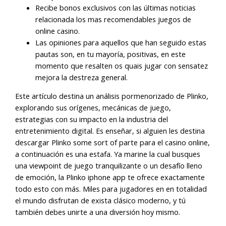
Recibe bonos exclusivos con las últimas noticias
relacionada los mas recomendables juegos de
online casino.
Las opiniones para aquellos que han seguido estas
pautas son, en tu mayoría, positivas, en este
momento que resalten os quais jugar con sensatez
mejora la destreza general.
Este artículo destina un análisis pormenorizado de Plinko,
explorando sus orígenes, mecánicas de juego,
estrategias con su impacto en la industria del
entretenimiento digital. Es enseñar, si alguien les destina
descargar Plinko some sort of parte para el casino online,
a continuación es una estafa. Ya marine la cual busques
una viewpoint de juego tranquilizante o un desafío lleno
de emoción, la Plinko iphone app te ofrece exactamente
todo esto con más. Miles para jugadores en en totalidad
el mundo disfrutan de exista clásico moderno, y tú
también debes unirte a una diversión hoy mismo.