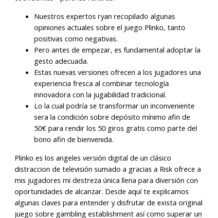
Nuestros expertos ryan recopilado algunas
opiniones actuales sobre el juego Plinko, tanto
positivas como negativas.
Pero antes de empezar, es fundamental adoptar la
gesto adecuada.
Estas nuevas versiones ofrecen a los jugadores una
experiencia fresca al combinar tecnología
innovadora con la jugabilidad tradicional.
Lo la cual podría se transformar un inconveniente
sera la condición sobre depósito mínimo afin de
50€ para rendir los 50 giros gratis como parte del
bono afin de bienvenida.
Plinko es los angeles versión digital de un clásico
distraccion de televisión sumado a gracias a Risk ofrece a
mis jugadores mi destreza única llena para diversión con
oportunidades de alcanzar. Desde aquí te explicamos
algunas claves para entender y disfrutar de exista original
juego sobre gambling establishment así como superar un