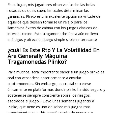
En su lugar, mis jugadores observan todas las bolas
rosadas os quais caen, las cuales determinan las
ganancias. Plinko es una excelente opción na virtude de
aquellos que deseen tomarse un relajo para los
llamativos éxitos de cabina con los juegos clásicos de
internet casino. Esta tragamonedas única aún no lleva
análogos y ofrece un juego simple si bien interesante
¿cuál Es Este Rtp Y La Volatilidad En
Are Generally Máquina
Tragamonedas Plinko?
Para muchos, sera importante saber si un juego plinko es
real con verdadero anteriormente a envidar
criptomonedas. Sin embargo, es crucial recrearse
únicamente en plataformas donde plinko ha sido seguro y
sostenerse siempre consciente sobre los riesgos
asociados al juego. «Llevo unas semanas jugando a
Plinko, que tiene es uno de sobre mis juegos más
emocionantes que this specific probado nunca. » «