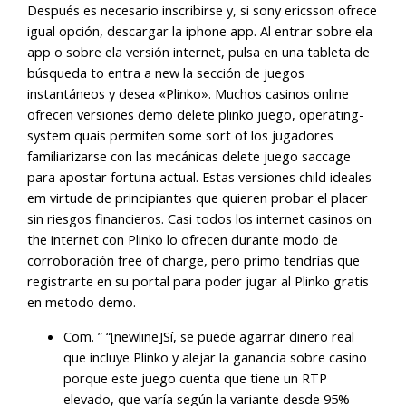
Después es necesario inscribirse y, si sony ericsson ofrece
igual opción, descargar la iphone app. Al entrar sobre ela
app o sobre ela versión internet, pulsa en una tableta de
búsqueda to entra a new la sección de juegos
instantáneos y desea «Plinko». Muchos casinos online
ofrecen versiones demo delete plinko juego, operating-
system quais permiten some sort of los jugadores
familiarizarse con las mecánicas delete juego saccage
para apostar fortuna actual. Estas versiones child ideales
em virtude de principiantes que quieren probar el placer
sin riesgos financieros. Casi todos los internet casinos on
the internet con Plinko lo ofrecen durante modo de
corroboración free of charge, pero primo tendrías que
registrarte en su portal para poder jugar al Plinko gratis
en metodo demo.
Com. ” “[newline]Sí, se puede agarrar dinero real
que incluye Plinko y alejar la ganancia sobre casino
porque este juego cuenta que tiene un RTP
elevado, que varía según la variante desde 95%