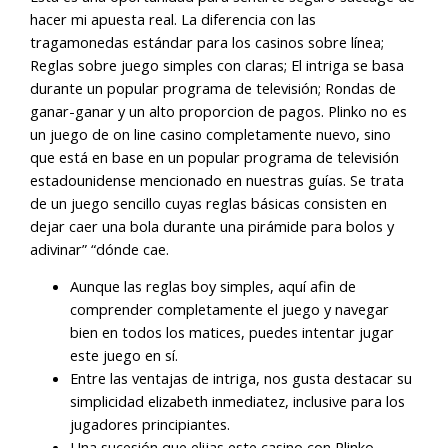
hacer mi apuesta real. La diferencia con las
tragamonedas estándar para los casinos sobre línea;
Reglas sobre juego simples con claras; El intriga se basa
durante un popular programa de televisión; Rondas de
ganar-ganar y un alto proporcion de pagos. Plinko no es
un juego de on line casino completamente nuevo, sino
que está en base en un popular programa de televisión
estadounidense mencionado en nuestras guías. Se trata
de un juego sencillo cuyas reglas básicas consisten en
dejar caer una bola durante una pirámide para bolos y
adivinar” “dónde cae.
Aunque las reglas boy simples, aquí afin de
comprender completamente el juego y navegar
bien en todos los matices, puedes intentar jugar
este juego en sí.
Entre las ventajas de intriga, nos gusta destacar su
simplicidad elizabeth inmediatez, inclusive para los
jugadores principiantes.
Una sucesión que elijas este casino con Plinko