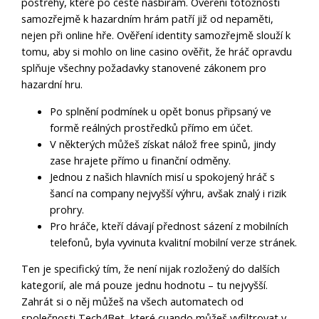
postřehy, které po cestě nasbírám. Ověření totožnosti
samozřejmě k hazardním hrám patří již od nepaměti,
nejen při online hře. Ověření identity samozřejmě slouží k
tomu, aby si mohlo on line casino ověřit, že hráč opravdu
splňuje všechny požadavky stanovené zákonem pro
hazardní hru.
Po splnění podmínek u opět bonus připsaný ve
formě reálných prostředků přímo em účet.
V některých můžeš získat nálož free spinů, jindy
zase hrajete přímo u finanční odměny.
Jednou z našich hlavních misí u spokojený hráč s
šancí na company nejvyšší výhru, avšak znalý i rizik
prohry.
Pro hráče, kteří dávají přednost sázení z mobilních
telefonů, byla vyvinuta kvalitní mobilní verze stránek.
Ten je specifický tím, že není nijak rozložený do dalších
kategorií, ale má pouze jednu hodnotu – tu nejvyšší.
Zahrát si o něj můžeš na všech automatech od
společnosti Tech4Bet, které cuando můžeš vyfiltrovat v