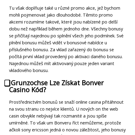
Tu však doplňuje také u různé promo akce, jež bychom
mohli pojmenovat jako dlouhodobé. Těmito promo
akcemi rozumíme takové, které jsou nabízené po delší
dobu než například během jednoho dne. Všechny bonusy
se přičítají najednou po splnění všech jeho podmínek. Své
plnění bonusu můžeš vidět v bonusové nabídce u
příslušného bonusu. Za vklad zařazený do bonusu se
počítá první vklad provedený po aktivaci daného bonusu.
Najednou můžeš mít aktivovaný pouze jeden variant
vkladového bonusu.
⃣ Grunzochse Lze Získat Bonver
Casino Kód?
Prostřednictvím bonusů se snaží online casina přitáhnout
na svou stranu co nejvíce klientů. U nových on the web
casin obvykle nebývají tak rozmanité a jsou spíše
umírněné. To však um Bonveru říct nemůžeme, protože
ačkoli sony ericsson jedná o novou záležitost, jeho bonusy