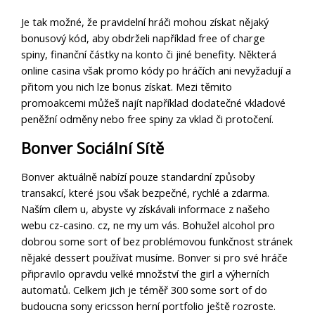
Je tak možné, že pravidelní hráči mohou získat nějaký
bonusový kód, aby obdrželi například free of charge
spiny, finanční částky na konto či jiné benefity. Některá
online casina však promo kódy po hráčích ani nevyžadují a
přitom you nich lze bonus získat. Mezi těmito
promoakcemi můžeš najít například dodatečné vkladové
peněžní odměny nebo free spiny za vklad či protočení.
Bonver Sociální Sítě
Bonver aktuálně nabízí pouze standardní způsoby
transakcí, které jsou však bezpečné, rychlé a zdarma.
Naším cílem u, abyste vy získávali informace z našeho
webu cz-casino. cz, ne my um vás. Bohužel alcohol pro
dobrou some sort of bez problémovou funkčnost stránek
nějaké dessert používat musíme. Bonver si pro své hráče
připravilo opravdu velké množství the girl a výherních
automatů. Celkem jich je téměř 300 some sort of do
budoucna sony ericsson herní portfolio ještě rozroste.