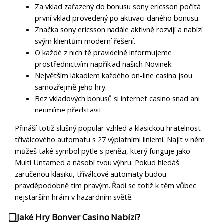
Za vklad zařazený do bonusu sony ericsson počítá
první vklad provedený po aktivaci daného bonusu.
Značka sony ericsson nadále aktivně rozvíjí a nabízí
svým klientům moderní řešení.
O každé z nich tě pravidelně informujeme
prostřednictvím například našich Novinek.
Největším lákadlem každého on-line casina jsou
samozřejmě jeho hry.
Bez vkladových bonusů si internet casino snad ani
neumíme představit.
Přináší totiž slušný popular vzhled a klasickou hratelnost
tříválcového automatu s 27 výplatními liniemi. Najít v něm
můžeš také symbol pytle s penězi, který funguje jako
Multi Untamed a násobí tvou výhru. Pokud hledáš
zaručenou klasiku, tříválcové automaty budou
pravděpodobně tím pravým. Řadí se totiž k těm vůbec
nejstarším hrám v hazardním světě.
⃣ Jaké Hry Bonver Casino Nabízí?