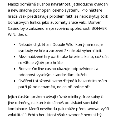
Nabízí poměrně slušnou návratnost, jednoduché ovládání
a new snadné pochopení celého systému. Pro některé
hráče však představuje problém fakt, že neposkytují tolik
bonusových funkcí, jako automaty s více válci. Bonver
Casino bylo založeno a spravováno společností BONVER
WIN, the. s.
Nebude chybět ani Double Wild, který nahrazuje
symboly ve hře a zároveň 2× násobí výherní linii.
Mezi nabízené hry patří také loterie a keno, což dále
rozšiřuje výběr pro hráče.
Bonver On line casino ukazuje odpovědnost a
oddanost vysokým standardům služeb.
Ověření totožnosti samozřejmě k hazardním hrám
patří již od nepaměti, nejen při online hře.
Jejich častým prvkem bývají různé minihry, free spiny či
jiné odměny, na které dosáhneš po získání speciální
kombinace. Menší nevýhodu pak může představovat vyšší
volatilita” “těchto her, která však rozhodně nemusí být