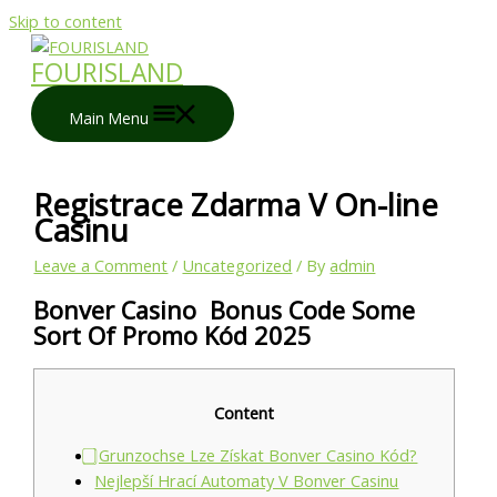
Skip to content
FOURISLAND
Main Menu
Registrace Zdarma V On-line
Casinu
Leave a Comment
/
Uncategorized
/ By
admin
Bonver Casino ️ Bonus Code Some
Sort Of Promo Kód 2025
Content
⃣ Grunzochse Lze Získat Bonver Casino Kód?
Nejlepší Hrací Automaty V Bonver Casinu