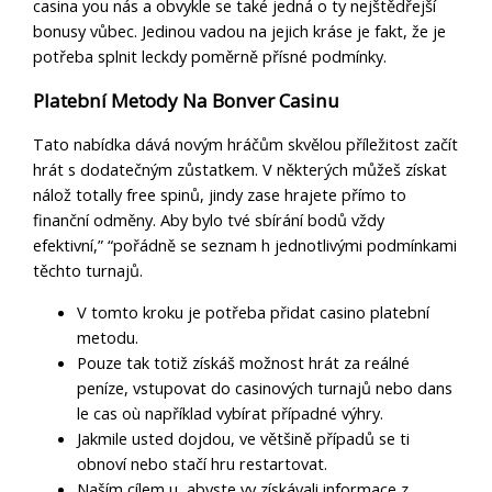
casina you nás a obvykle se také jedná o ty nejštědřejší
bonusy vůbec. Jedinou vadou na jejich kráse je fakt, že je
potřeba splnit leckdy poměrně přísné podmínky.
Platební Metody Na Bonver Casinu
Tato nabídka dává novým hráčům skvělou příležitost začít
hrát s dodatečným zůstatkem. V některých můžeš získat
nálož totally free spinů, jindy zase hrajete přímo to
finanční odměny. Aby bylo tvé sbírání bodů vždy
efektivní,” “pořádně se seznam h jednotlivými podmínkami
těchto turnajů.
V tomto kroku je potřeba přidat casino platební
metodu.
Pouze tak totiž získáš možnost hrát za reálné
peníze, vstupovat do casinových turnajů nebo dans
le cas où například vybírat případné výhry.
Jakmile usted dojdou, ve většině případů se ti
obnoví nebo stačí hru restartovat.
Naším cílem u, abyste vy získávali informace z