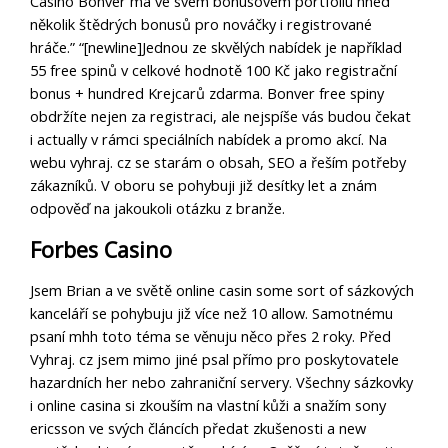
Casino Bonver má ve svém bonusovém portfoliu hned
několik štědrých bonusů pro nováčky i registrované
hráče.” “[newline]Jednou ze skvělých nabídek je například
55 free spinů v celkové hodnotě 100 Kč jako registrační
bonus + hundred Krejcarů zdarma. Bonver free spiny
obdržíte nejen za registraci, ale nejspíše vás budou čekat
i actually v rámci speciálních nabídek a promo akcí. Na
webu vyhraj. cz se starám o obsah, SEO a řeším potřeby
zákazníků. V oboru se pohybuji již desítky let a znám
odpověď na jakoukoli otázku z branže.
Forbes Casino
Jsem Brian a ve světě online casin some sort of sázkových
kanceláří se pohybuju již více než 10 allow. Samotnému
psaní mhh toto téma se věnuju něco přes 2 roky. Před
Vyhraj. cz jsem mimo jiné psal přímo pro poskytovatele
hazardních her nebo zahraniční servery. Všechny sázkovky
i online casina si zkouším na vlastní kůži a snažím sony
ericsson ve svých článcích předat zkušenosti a new