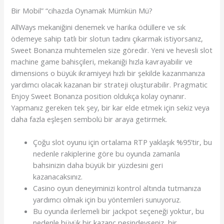
Bir Mobil” “cihazda Oynamak Mümkün Mü?
AllWays mekaniğini denemek ve harika ödüllere ve sık
ödemeye sahip tatlı bir slotun tadını çıkarmak istiyorsanız,
Sweet Bonanza muhtemelen size göredir. Yeni ve hevesli slot
machine game bahisçileri, mekaniği hızla kavrayabilir ve
dimensions o büyük ikramiyeyi hızlı bir şekilde kazanmanıza
yardımcı olacak kazanan bir strateji oluşturabilir. Pragmatic
Enjoy Sweet Bonanza position oldukça kolay oynanır.
Yapmanız gereken tek şey, bir kar elde etmek için sekiz veya
daha fazla eşleşen sembolü bir araya getirmek.
Çoğu slot oyunu için ortalama RTP yaklaşık %95’tir, bu
nedenle rakiplerine göre bu oyunda zamanla
bahsinizin daha büyük bir yüzdesini geri
kazanacaksınız.
Casino oyun deneyiminizi kontrol altında tutmanıza
yardımcı olmak için bu yöntemleri sunuyoruz.
Bu oyunda ilerlemeli bir jackpot seçeneği yoktur, bu
nedenle büyük bir kazanç peşindeyseniz, bir