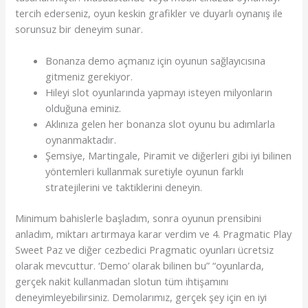
tercih ederseniz, oyun keskin grafikler ve duyarlı oynanış ile
sorunsuz bir deneyim sunar.
Bonanza demo açmanız için oyunun sağlayıcısına
gitmeniz gerekiyor.
Hileyi slot oyunlarında yapmayı isteyen milyonların
olduğuna eminiz.
Aklınıza gelen her bonanza slot oyunu bu adımlarla
oynanmaktadır.
Şemsiye, Martingale, Piramit ve diğerleri gibi iyi bilinen
yöntemleri kullanmak suretiyle oyunun farklı
stratejilerini ve taktiklerini deneyin.
Minimum bahislerle başladım, sonra oyunun prensibini
anladım, miktarı artırmaya karar verdim ve 4. Pragmatic Play
Sweet Paz ve diğer cezbedici Pragmatic oyunları ücretsiz
olarak mevcuttur. ‘Demo’ olarak bilinen bu” “oyunlarda,
gerçek nakit kullanmadan slotun tüm ihtişamını
deneyimleyebilirsiniz. Demolarımız, gerçek şey için en iyi