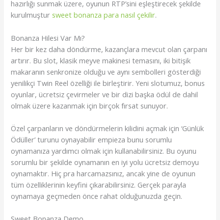
hazırlığı sunmak üzere, oyunun RTP’sini eşleştirecek şekilde
kurulmuştur
sweet bonanza para nasıl çekilir
.
Bonanza Hilesi Var Mı?
Her bir kez daha döndürme, kazançlara mevcut olan çarpanı
artırır. Bu slot, klasik meyve makinesi temasını, iki bitişik
makaranın senkronize olduğu ve aynı sembolleri gösterdiği
yenilikçi Twin Reel özelliği ile birleştirir. Yeni slotumuz, bonus
oyunlar, ücretsiz çevirmeler ve bir dizi başka ödül de dahil
olmak üzere kazanmak için birçok fırsat sunuyor.
Özel çarpanların ve döndürmelerin kilidini açmak için ‘Günlük
Ödüller’ turunu oynayabilir empieza bunu sorumlu
oynamanıza yardımcı olmak için kullanabilirsiniz. Bu oyunu
sorumlu bir şekilde oynamanın en iyi yolu ücretsiz demoyu
oynamaktır. Hiç pra harcamazsınız, ancak yine de oyunun
tüm özelliklerinin keyfini çıkarabilirsiniz. Gerçek parayla
oynamaya geçmeden önce rahat olduğunuzda geçin.
Sweet Bonanza Demo