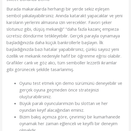
Burada makaralarda herhangi bir yerde sekiz eşleşen
sembol yakalayabilirsiniz. Anında katarakt yapacaklar ve yeni
karoların yerlerini almasına izin verecekler. Favori şeker
slotunuz gibi, düşüş mekaniği” “daha fazla kazanç empieza
ücretsiz döndürme tetikleyebilir. Gerçek parayla oynamaya
başladığınızda daha küçük bankrollerle başlayın. İlk
başladığınızda bazı hatalar yapabilirsiniz, çünkü sayısız yeni
özellik ve mekanik nedeniyle hafif bir öğrenme eğrisi olabilir.
Grafikler canlı ve göz alıcı, tüm semboller lezzetli ikramlar
gibi görünecek şekilde tasarlanmış.
Oyunu test etmek için demo sürümünü deneyebilir ve
gerçek oyuna geçmeden önce stratejinizi
oluşturabilirsiniz.
Büyük paralı oyuncularımızın bu slottan ve her
oyundan keyif alacağından eminiz.
Bizim bakış açımıza göre, çevrimiçi bir kumarhanede
oynamak her zaman eğlenceli ve keyifli bir deneyim
olmalıdır.