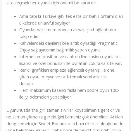
site seçmek her oyuncu için önemli bir karardır.
Ama tabi ki Türkiye gibi tek este bir bahis ortamı olan
ülkelerde unlawful sayılıyor.
Oyunda maksimum bonusu almak için bağlantımızı
takip edin.
Kahvelerdeki dayıların bile artık oynadığı Pragmatic
Enjoy sağlayıcısının bağımlılık yapan oyunu.
İnternetten position ve canlı on line casino oyunlarını
lisanslı ve özel bonusları ile oynatan çok fazla site var.
Renkli grafikleri empieza eğlenceli oynanışı ile öne
çıkan oyun, meyve ve tatlı temalı semboller ile
doludur.
Hem maksimum kazancı fazla hem sobre oyun 100x
ile iyi ödemeleri yapabiliyor.
Oyununuzda the girl zaman sınırlar koyabilmeniz gerekir ve
ne zaman çıkmanız gerektiğini bilmeniz çok önemlidir. Artıları
dengelemek için Sweet Bonanza’nın bazı eksileri olduğunu de
uma belirtmek gerekir. Daha önce de belirttiğimiz gibi oyun