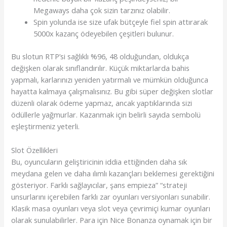
Megaways daha çok sizin tarzınız olabilir.
Spin yolunda ise size ufak bütçeyle fiel spin attırarak
5000x kazanç ödeyebilen çeşitleri bulunur.
Bu slotun RTP’si sağlıklı %96, 48 olduğundan, oldukça
değişken olarak sınıflandırılır. Küçük miktarlarda bahis
yapmalı, karlarınızı yeniden yatırmalı ve mümkün olduğunca
hayatta kalmaya çalışmalısınız. Bu gibi süper değişken slotlar
düzenli olarak ödeme yapmaz, ancak yaptıklarında sizi
ödüllerle yağmurlar. Kazanmak için belirli sayıda sembolü
eşleştirmeniz yeterli.
Slot Özellikleri
Bu, oyuncuların geliştiricinin iddia ettiğinden daha sık
meydana gelen ve daha ılımlı kazançları beklemesi gerektiğini
gösteriyor. Farklı sağlayıcılar, şans empieza” “strateji
unsurlarını içerebilen farklı zar oyunları versiyonları sunabilir.
Klasik masa oyunları veya slot veya çevrimiçi kumar oyunları
olarak sunulabilirler. Para için Nice Bonanza oynamak için bir