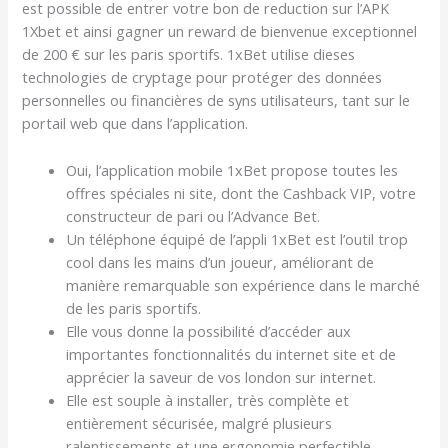
est possible de entrer votre bon de reduction sur l’APK
1Xbet et ainsi gagner un reward de bienvenue exceptionnel
de 200 € sur les paris sportifs. 1xBet utilise dieses
technologies de cryptage pour protéger des données
personnelles ou financières de syns utilisateurs, tant sur le
portail web que dans l’application.
Oui, l’application mobile 1xBet propose toutes les
offres spéciales ni site, dont the Cashback VIP, votre
constructeur de pari ou l’Advance Bet.
Un téléphone équipé de l’appli 1xBet est l’outil trop
cool dans les mains d’un joueur, améliorant de
manière remarquable son expérience dans le marché
de les paris sportifs.
Elle vous donne la possibilité d’accéder aux
importantes fonctionnalités du internet site et de
apprécier la saveur de vos london sur internet.
Elle est souple à installer, très complète et
entièrement sécurisée, malgré plusieurs
ralentissements et une ergonomie perfectible.