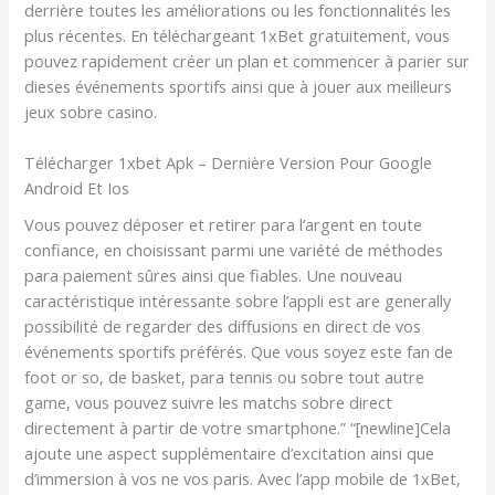
derrière toutes les améliorations ou les fonctionnalités les
plus récentes. En téléchargeant 1xBet gratuitement, vous
pouvez rapidement créer un plan et commencer à parier sur
dieses événements sportifs ainsi que à jouer aux meilleurs
jeux sobre casino.
Télécharger 1xbet Apk – Dernière Version Pour Google
Android Et Ios
Vous pouvez déposer et retirer para l’argent en toute
confiance, en choisissant parmi une variété de méthodes
para paiement sûres ainsi que fiables. Une nouveau
caractéristique intéressante sobre l’appli est are generally
possibilité de regarder des diffusions en direct de vos
événements sportifs préférés. Que vous soyez este fan de
foot or so, de basket, para tennis ou sobre tout autre
game, vous pouvez suivre les matchs sobre direct
directement à partir de votre smartphone.” “[newline]Cela
ajoute une aspect supplémentaire d’excitation ainsi que
d’immersion à vos ne vos paris. Avec l’app mobile de 1xBet,