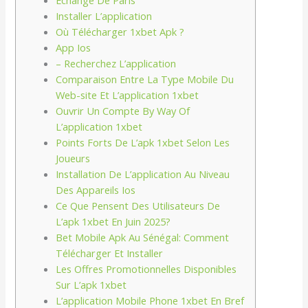
Échange De Paris
Installer L’application
Où Télécharger 1xbet Apk ?
App Ios
– Recherchez L’application
Comparaison Entre La Type Mobile Du
Web-site Et L’application 1xbet
Ouvrir Un Compte By Way Of
L’application 1xbet
Points Forts De L’apk 1xbet Selon Les
Joueurs
Installation De L’application Au Niveau
Des Appareils Ios
Ce Que Pensent Des Utilisateurs De
L’apk 1xbet En Juin 2025?
Bet Mobile Apk Au Sénégal: Comment
Télécharger Et Installer
Les Offres Promotionnelles Disponibles
Sur L’apk 1xbet
L’application Mobile Phone 1xbet En Bref