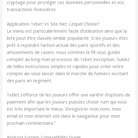
cryptage pour protéger ces données personnelles et vos
transactions financières.
Application 1xbet Vs Site Net: Lequel Choisir?
Le menu est particulièrement facile d’utilisation ainsi que la
liste peut être classée similar popularité. Si les joueurs êtes
prêt à rejoindre l’action actual des paris sportifs et des
amusements de casino, nous sommes là fill vous guider
complet au long man processus de 1xbet inscription. Suivez
de telles instructions simples et rapides pour créer votre
compte ain vous lancer dans le marché de l’univers excitant
des paris en segment.
1xBet s’efforce de les joueurs offrir une variété d’options de
paiement afin que les joueurs puissiez choisir rum qui vous
est très important le mieux. Enregistrer mon nom, mon
email et mon internet site dans le navigateur pour mon
prochain commentaire.”
Android System Compatibility Guide