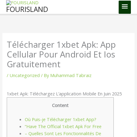
Skip
Main
FOURISLAND
to
Men
content
Télécharger 1xbet Apk: App
Cellular Pour Android Et Ios
Gratuitement
/
Uncategorized
/ By
Muhammad Tabraiz
1xbet Apk: Téléchargez L’application Mobile En Juin 2025
Content
Où Puis-je Télécharger 1xbet App?
“Have The Official 1xbet Apk For Free
– Quelles Sont Les Fonctionnalités De