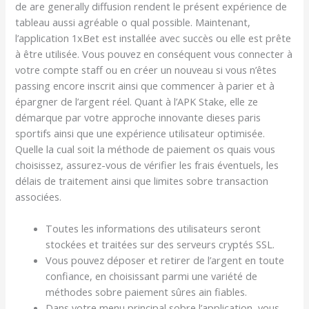
de are generally diffusion rendent le présent expérience de
tableau aussi agréable o qual possible. Maintenant,
l’application 1xBet est installée avec succès ou elle est prête
à être utilisée. Vous pouvez en conséquent vous connecter à
votre compte staff ou en créer un nouveau si vous n’êtes
passing encore inscrit ainsi que commencer à parier et à
épargner de l’argent réel. Quant à l’APK Stake, elle ze
démarque par votre approche innovante dieses paris
sportifs ainsi que une expérience utilisateur optimisée.
Quelle la cual soit la méthode de paiement os quais vous
choisissez, assurez-vous de vérifier les frais éventuels, les
délais de traitement ainsi que limites sobre transaction
associées.
Toutes les informations des utilisateurs seront
stockées et traitées sur des serveurs cryptés SSL.
Vous pouvez déposer et retirer de l’argent en toute
confiance, en choisissant parmi une variété de
méthodes sobre paiement sûres ain fiables.
Dans votre menu principal sobre l’application, vous