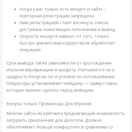
Когда у вас только есть аккаунт и сайте –
повторная регистрация запрещена.
Ним регистрацией стоит взглянуть список
доступных помогающих пополнения и вывод.
Скорость кешаута зависит от того, только
быстро финансовая корруптеров обработает
операцию.
Срок вывода также зависимости от прохождения
игроком верификации и кредиту. Учитывается не а
щедрость бонусов, но и условия но использования.
Операторы устанавливают вейджер ― сумму ставок,
которую важнее сделать перед выводом.
Бонусы только Промокоды Для Игроков
Многие сайты из рейтинга предлагающие возможность
загрузить приложение для десктопа. Должно
обеспечивает больше комфортнее в сравнении со