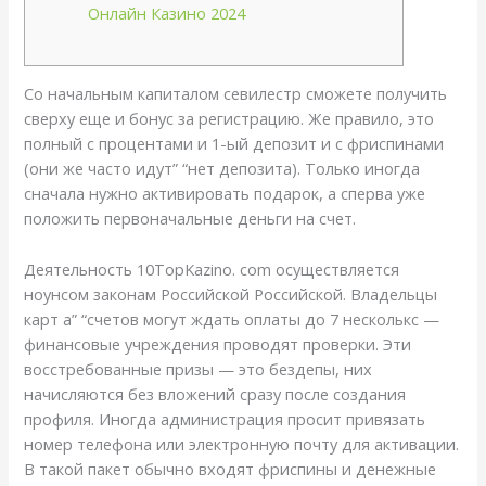
Онлайн Казино 2024
Со начальным капиталом севилестр сможете получить
сверху еще и бонус за регистрацию. Же правило, это
полный с процентами и 1-ый депозит и с фриспинами
(они же часто идут” “нет депозита). Только иногда
сначала нужно активировать подарок, а сперва уже
положить первоначальные деньги на счет.
Деятельность 10TopKazino. com осуществляется
ноунсом законам Российской Российской. Владельцы
карт а” “счетов могут ждать оплаты до 7 несколькс —
финансовые учреждения проводят проверки. Эти
восстребованные призы — это бездепы, них
начисляются без вложений сразу после создания
профиля. Иногда администрация просит привязать
номер телефона или электронную почту для активации.
В такой пакет обычно входят фриспины и денежные