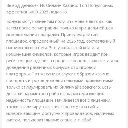
Вывод денежек Из Онлайн Казино: Топ Популярных
эффективных В 2025 недавно
Бонусы могут клиентам получить новые выгоды как
затем после регистрации, только и при дальнейшем
использовании площадки. Приведем рейтинг
площадок, определенный на 2025 год, составленный
нашими экспертами. Это уникальный код или
комбинация символов, которые игрок вводит при
регистрации одноиз в процессе пополнения счета для
доведения различных бонусов ото игровой
платформы. Тот механизм служит образом казино
поощрять игроков дополнительными привилегиями
только стимулировать их биллимайеровского. Есть
десятки параметров работы, характеризующих
надежность площадки. Начинается все с лицензии,
также анализируются качество софта и сайта,
исчерпывающим доступных провайдеров, наличных
систем, пользовательские отзыв и т. збоб.