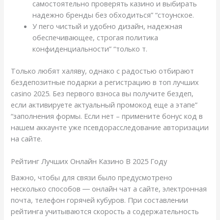
самостоятельно проверять казино и выбирать
надежно бренды без обходиться” “стоунское.
У пего чистый и удобно дизайн, надежная
обеспечивающее, строгая политика
конфиденциальности” “только т.
Только любят халяву, однако с радостью отбирают
бездепозитные подарки а регистрацию в топ лучших
casino 2025. Без первого взноса вы получите бездеп,
если активируете актуальный промокод еще а этапе”
“заполнения формы. Если нет – примените бонус код в
нашем аккаунте уже псевдорасследование авторизации
на сайте.
Рейтинг Лучших Онлайн Казино В 2025 Году
Важно, чтобы для связи было предусмотрено
несколько способов ― онлайн чат а сайте, электронная
почта, телефон горячей кубуров. При составлении
рейтинга учитываются скорость а содержательность