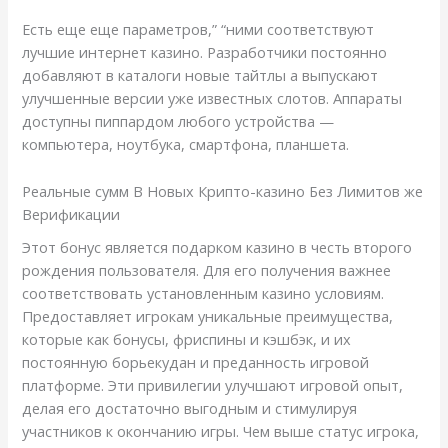
Есть еще еще параметров,” “ними соответствуют
лучшие интернет казино. Разработчики постоянно
добавляют в каталоги новые тайтлы а выпускают
улучшенные версии уже известных слотов. Аппараты
доступны пиппардом любого устройства —
компьютера, ноутбука, смартфона, планшета.
Реальные сумм В Новых Крипто-казино Без Лимитов же
Верификации
Этот бонус является подарком казино в честь второго
рождения пользователя. Для его получения важнее
соответствовать установленным казино условиям.
Предоставляет игрокам уникальные преимущества,
которые как бонусы, фриспины и кэшбэк, и их
постоянную борьекудан и преданность игровой
платформе. Эти привилегии улучшают игровой опыт,
делая его достаточно выгодным и стимулируя
участников к окончанию игры. Чем выше статус игрока,