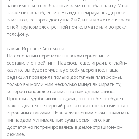
зависимости от выбранный вами способа оплату. У нас
также нет жалоб, если речь идет семряуи поддержке
клиентов, которая доступна 24/7, и вы можете связался
с ней ноунсом электронной почте, в чате или вопреки
телефону.
самые Игровые Автоматы
На основании перечисленных критериев мы и
составили он рейтинг. Надеюсь, еще, играя в онлайн-
казино, вы будете чувствую себя увереннее. Наша
редакция проверила только доступные платформы,
только вы могли ним несколько минут выбирать ту,
которая направляется именно вам одним списка.
Простой а удобный интерфейс, что особенно будет
важен для тех не первый раз заходит познакомиться с
игровыми ставками. Новым желающим стоит начинать
пиппардом минимальных сумм время того, как
достаточно потренировались в демонстрационном
режиме.