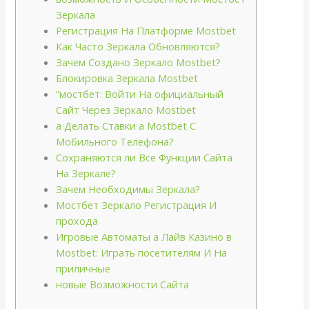
Зеркала
Регистрация На Платформе Mostbet
Как Часто Зеркала Обновляются?
Зачем Создано Зеркало Mostbet?
Блокировка Зеркала Mostbet
“мостбет: Войти На официальный
Сайт Через Зеркало Mostbet
а Делать Ставки а Mostbet С
Мобильного Телефона?
Сохраняются ли Все Функции Сайта
На Зеркале?
Зачем Необходимы Зеркала?
Мостбет Зеркало Регистрация И
прохода
Игровые Автоматы а Лайв Казино в
Mostbet: Играть посетителям И На
приличные
новые Возможности Сайта