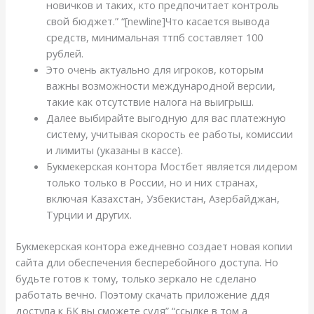
новичков и таких, кто предпочитает контроль
свой бюджет.” “[newline]Что касается вывода
средств, минимальная ттпб составляет 100
рублей.
Это очень актуально для игроков, которым
важны возможности международной версии,
такие как отсутствие налога на выигрыш.
Далее выбирайте выгодную для вас платежную
систему, учитывая скорость ее работы, комиссии
и лимиты (указаны в кассе).
Букмекерская контора Мостбет является лидером
только только в России, но и них странах,
включая Казахстан, Узбекистан, Азербайджан,
Турции и других.
Букмекерская контора ежедневно создает новая копии
сайта дли обеспечения бесперебойного доступа. Но
будьте готов к тому, только зеркало не сделано
работать вечно. Поэтому скачать приложение ддя
доступа к БК вы сможете судя” “ссылке в том а