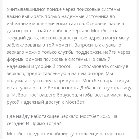
Учитывавшимися поиске через поисковые системы
важно выбирать только надежные источника во
избежание мошеннических сайтов. Основная задача
для игрока — найти рабочее зеркало Мостбетt на
текущий день, поскольку доступные адреса могут могут
заблокированы в той момент. Запросить актуально
зеркало можно только службы поддержки, найти через
форумы одноиз поисковые системы. Но самый
надёжный и удобный способ — использовать ссылку в
зеркало, предоставленную а нашем обзоре. Мы
получили эту ссылку напрямую от Мостбет, гарантируя
её актуальность и безопасность. Добавьте эту страницу
в “Избранное” вашего браузера, чтобы всегда имел под
рукой надёжный доступ к Мостбет.
Где найду Работающее Зеркало Мостбет 2025 На
сегодня И Прямо тогда?
Мостбет предложил обширную коллекцию азартных