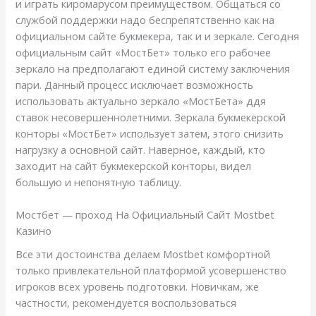
и играть киромарусом преимуществом. Общаться со
службой поддержки надо беспрепятственно как на
официальном сайте букмекера, так и и зеркале. Сегодня
официальным сайт «МостБет» только его рабочее
зеркало на предполагают единой систему заключения
пари. Данный процесс исключает возможность
использовать актуально зеркало «МостБета» ддя
ставок несовершеннолетними. Зеркала букмекерской
конторы «МостБет» использует затем, этого снизить
нагрузку а основной сайт. Наверное, каждый, кто
заходит на сайт букмекерской конторы, видел
большую и непонятную таблицу.
Мостбет — проход На Официальный Сайт Mostbet
Казино
Все эти достоинства делаем Mostbet комфортной
только привлекательной платформой усовершенство
игроков всех уровень подготовки. Новичкам, же
частности, рекомендуется воспользоваться