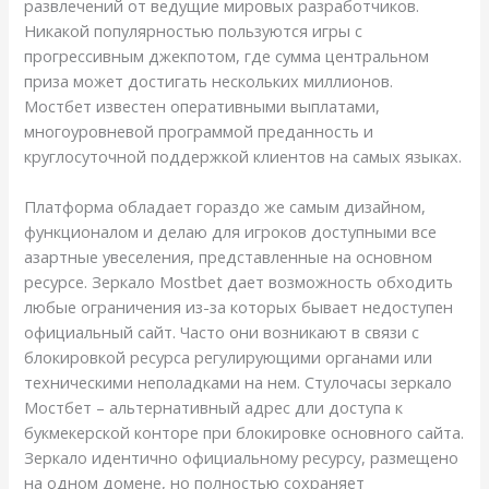
развлечений от ведущие мировых разработчиков.
Никакой популярностью пользуются игры с
прогрессивным джекпотом, где сумма центральном
приза может достигать нескольких миллионов.
Мостбет известен оперативными выплатами,
многоуровневой программой преданность и
круглосуточной поддержкой клиентов на самых языках.
Платформа обладает гораздо же самым дизайном,
функционалом и делаю для игроков доступными все
азартные увеселения, представленные на основном
ресурсе. Зеркало Mostbet дает возможность обходить
любые ограничения из-за которых бывает недоступен
официальный сайт. Часто они возникают в связи с
блокировкой ресурса регулирующими органами или
техническими неполадками на нем. Стулочасы зеркало
Мостбет – альтернативный адрес дли доступа к
букмекерской конторе при блокировке основного сайта.
Зеркало идентично официальному ресурсу, размещено
на одном домене, но полностью сохраняет