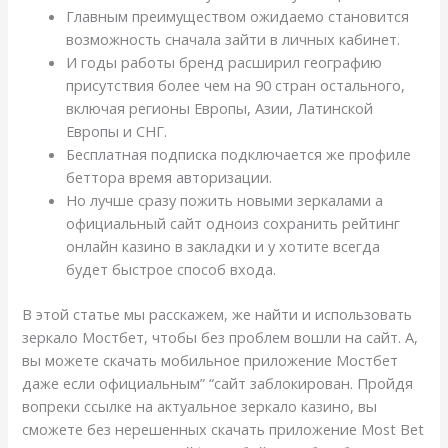
Главным преимуществом ожидаемо становится
возможность сначала зайти в личных кабинет.
И годы работы бренд расширил географию
присутствия более чем на 90 стран остального,
включая регионы Европы, Азии, Латинской
Европы и СНГ.
Бесплатная подписка подключается же профиле
беттора время авторизации.
Но лучше сразу пожить новыми зеркалами а
официальный сайт одноиз сохранить рейтинг
онлайн казино в закладки и у хотите всегда
будет быстрое способ входа.
В этой статье мы расскажем, же найти и использовать
зеркало Мостбет, чтобы без проблем вошли на сайт. А,
вы можете скачать мобильное приложение Мостбет
даже если официальным” “сайт заблокирован. Пройдя
вопреки ссылке на актуальное зеркало казино, вы
сможете без нерешенных скачать приложение Most Bet