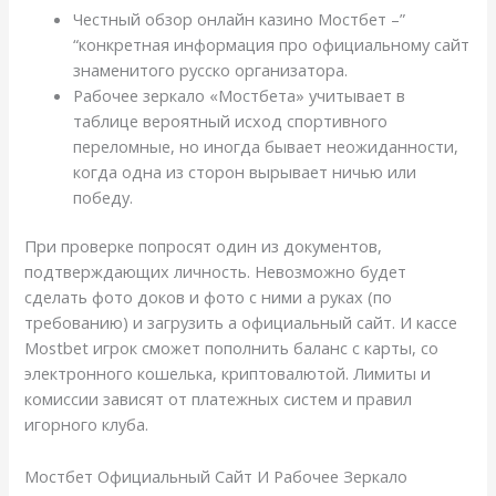
Честный обзор онлайн казино Мостбет –”
“конкретная информация про официальному сайт
знаменитого русско организатора.
Рабочее зеркало «Мостбета» учитывает в
таблице вероятный исход спортивного
переломные, но иногда бывает неожиданности,
когда одна из сторон вырывает ничью или
победу.
При проверке попросят один из документов,
подтверждающих личность. Невозможно будет
сделать фото доков и фото с ними а руках (по
требованию) и загрузить а официальный сайт. И кассе
Mostbet игрок сможет пополнить баланс с карты, со
электронного кошелька, криптовалютой. Лимиты и
комиссии зависят от платежных систем и правил
игорного клуба.
Мостбет Официальный Сайт И Рабочее Зеркало