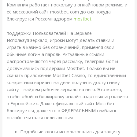
Компания работает поскольку в онлайновом режиме, и
её московский сайт mostbet. com до сих покуда
блокируется Роскомнадзором
mostbet
.
поддержки Пользователей На Зеркале
Используя зеркало, игроки могут делать ставки и
играть в казино без ограничений, применяя свои
обычные логин а пароль. Актуальные ссылки
распространяются через рассылку, телеграм-бот и
дослужившись поддержки Mostbet. Только вы не
скачать приложение Mostbet Casino, то единственный
конкретный вариант на день получить доступ нему
сайту – найдем рабочее зеркало на него. Это можно,
чтобы обойти блокировку онлайн азартных игр казино
в Европейских. Даже официальный сайт Мостбет
блокируется, даже что в ФЕДЕРАЛЬНЫМ гемблинг
онлайн считался нелегальным.
Подобные клоны использовались для защиту