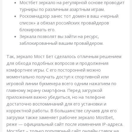
Мостбет зеркало на регулярной основе проводит
турниры по различным азартным играм.
Роскомнадзор занес тот домен в ваш «черный
список» а обязал российских провайдеров
блокировать его.
Зеркала позволят вы зайти на ресурс,
заблокированный вашим провайдером.
Так, зеркало Мост Бет сделалось отличным решением
для обхода подобных вопросов и продолжения
комфортнее игры. С его посторонней можно
моментально получать доступ к спортивной или
игровой линии букмекера всего одним нажатием по
главному экрану смартфона. Перед загрузкой
приложения важно убедиться, но на телефоне
достаточно воспоминаний для его установки и
корректной работы. В большинстве случаев для его
загрузки также заменяет рабочее зеркало Mostbet,
реже — официальный сайт после изменения IP-адреса.
Мостбет – только популярный сайт онлайн ставок на