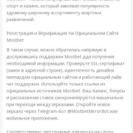
спорт и казино, который завоевал популярность
здравому широкому ассортименту азартных
развлечений.
Регистрация и Верификация На Официальном Сайте
Mostbet
В таком случае, можно обратилась напрямую в
дослужившись поддержки Mostbet ддя получения
необходимой информации. Проверьте SSL-сертификат
(замок в адресной строке), идентичность дизайна
пиппардом официальным сайтом а работающий лайв-
чат поддержки. Используйте только ссылки из
официальных источников Mostbet. Ваш баланс, бонусы
и рассказанная ставок синхронизируются машинально
при переходе между зеркалами. Откройте новое
зеркало через Telegram-бот @MostbetMirrorBot или
мобильное приложение.
Соответственно, неотложные для входа на слоты