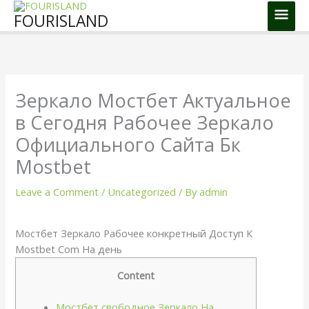
Skip
Main
FOURISLAND
to
Men
content
Зеркало Мостбет Актуальное
в Сегодня Рабочее Зеркало
Официального Сайта Бк
Mostbet
Leave a Comment
/
Uncategorized
/ By
admin
Мостбет Зеркало Рабочее конкретный Доступ К
Mostbet Com На день
Content
Мостбет свободное Зеркало На