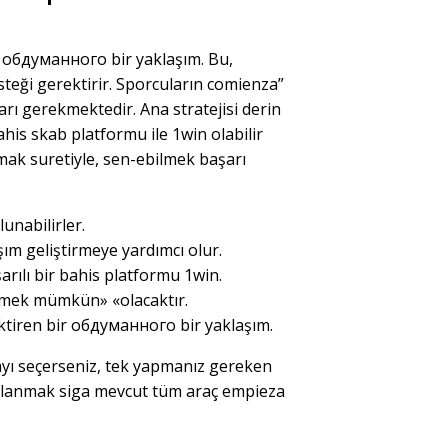
 обдуманного bir yaklaşım. Bu,
steği gerektirir. Sporcuların comienza”
rı gerekmektedir. Ana stratejisi derin
is skab platformu ile 1win olabilir
anmak suretiyle, sen-ebilmek başarı
unabilirler.
ım geliştirmeye yardımcı olur.
rılı bir bahis platformu 1win.
ürmek mümkün» «olacaktır.
tiren bir обдуманного bir yaklaşım.
olmayı seçerseniz, tek yapmanız gereken
ullanmak siga mevcut tüm araç empieza