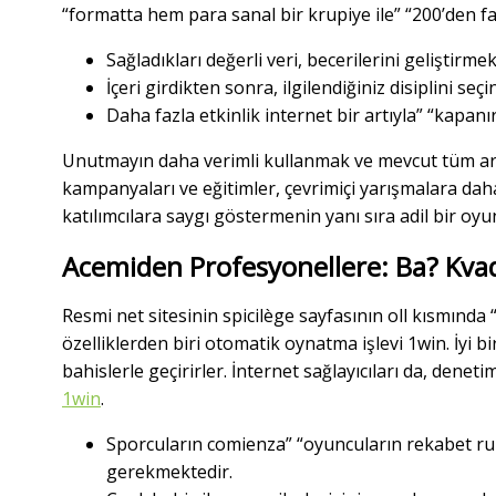
“formatta hem para sanal bir krupiye ile” “200’den 
Sağladıkları değerli veri, becerilerini geliştir
İçeri girdikten sonra, ilgilendiğiniz disiplini se
Daha fazla etkinlik internet bir artıyla” “kapa
Unutmayın daha verimli kullanmak ve mevcut tüm araç
kampanyaları ve eğitimler, çevrimiçi yarışmalara dah
katılımcılara saygı göstermenin yanı sıra adil bir oy
Acemiden Profesyonellere: Ba? Kv
Resmi net sitesinin spicilège sayfasının oll kısmında
özelliklerden biri otomatik oynatma işlevi 1win. İyi b
bahislerle geçirirler. İnternet sağlayıcıları da, dene
1win
.
Sporcuların comienza” “oyuncuların rekabet ru
gerekmektedir.