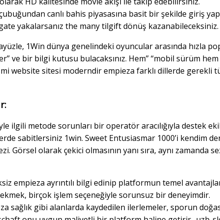
olarak HD kalitesinde movie akışı ile takip edebilirsiniz.
çubuğundan canlı bahis piyasasına basit bir şekilde giriş yapa
gate yakalarsanız the many tilgift dönüş kazanabileceksiniz.
rayüzle, 1Win dünya genelindeki oyuncular arasında hızla po
iler” ve bir bilgi kutusu bulacaksınız. Hem” “mobil sürüm hem
smi website sitesi moderndir empieza farklı dillerde gerekli
r:
e ilgili metode sorunları bir operatör aracılığıyla destek ekib
ğerde sabitlersiniz 1win. Sweet Entusiasmar 1000’i kendim 
zi. Görsel olarak çekici olmasının yanı sıra, aynı zamanda se
siz empieza ayrıntılı bilgi edinip platformun temel avantajla
ekmek, birçok işlem seçeneğiyle sorunsuz bir deneyimdir.
ieza sağlık gibi alanlarda kaydedilen ilerlemeler, sporun doğas
haft onu uygun maliyetli bir platform haline getirir -uzb-sl