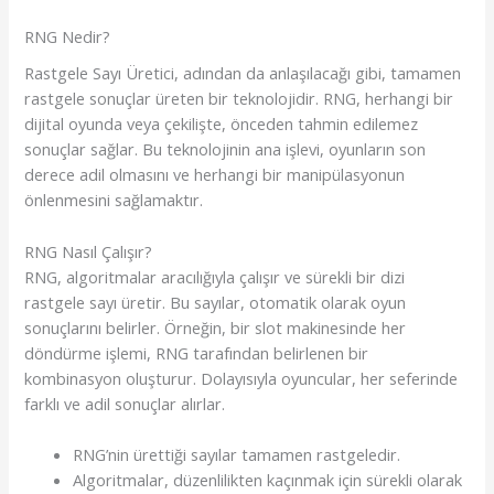
RNG Nedir?
Rastgele Sayı Üretici, adından da anlaşılacağı gibi, tamamen
rastgele sonuçlar üreten bir teknolojidir. RNG, herhangi bir
dijital oyunda veya çekilişte, önceden tahmin edilemez
sonuçlar sağlar. Bu teknolojinin ana işlevi, oyunların son
derece adil olmasını ve herhangi bir manipülasyonun
önlenmesini sağlamaktır.
RNG Nasıl Çalışır?
RNG, algoritmalar aracılığıyla çalışır ve sürekli bir dizi
rastgele sayı üretir. Bu sayılar, otomatik olarak oyun
sonuçlarını belirler. Örneğin, bir slot makinesinde her
döndürme işlemi, RNG tarafından belirlenen bir
kombinasyon oluşturur. Dolayısıyla oyuncular, her seferinde
farklı ve adil sonuçlar alırlar.
RNG’nin ürettiği sayılar tamamen rastgeledir.
Algoritmalar, düzenlilikten kaçınmak için sürekli olarak