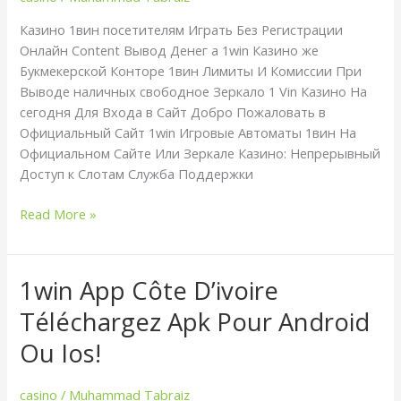
Бесплатно
Казино 1вин посетителям Играть Без Регистрации
В
Онлайн Content Вывод Денег а 1win Казино же
Демо
Букмекерской Конторе 1вин Лимиты И Комиссии При
Слоты
Выводе наличных свободное Зеркало 1 Vin Казино На
1вин
сегодня Для Входа в Сайт Добро Пожаловать в
Казино
Официальный Сайт 1win Игровые Автоматы 1вин На
Официальном Сайте Или Зеркале Казино: Непрерывный
Доступ к Слотам Служба Поддержки
Read More »
1win App Côte D’ivoire
1win
App
Téléchargez Apk Pour Android
Côte
D’ivoire
Ou Ios!
Téléchargez
Apk
casino
/
Muhammad Tabraiz