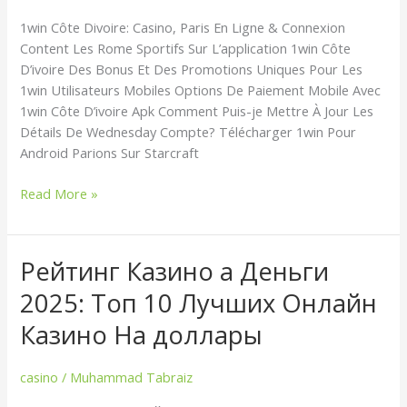
Pour
1win Côte Divoire: Casino, Paris En Ligne & Connexion
Android
Content Les Rome Sportifs Sur L’application 1win Côte
Ou
D’ivoire Des Bonus Et Des Promotions Uniques Pour Les
Ios!
1win Utilisateurs Mobiles Options De Paiement Mobile Avec
1win Côte D’ivoire Apk Comment Puis-je Mettre À Jour Les
Détails De Wednesday Compte? Télécharger 1win Pour
Android Parions Sur Starcraft
Read More »
Рейтинг Казино а Деньги
Рейтинг
Казино
2025: Топ 10 Лучших Онлайн
а
Деньги
Казино На доллары
2025:
Топ
casino
/
Muhammad Tabraiz
10