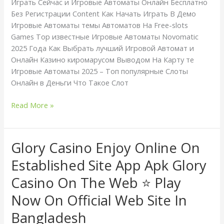
Играть Сейчас и Игровые Автоматы Онлайн Бесплатно
Без Регистрации Content Как Начать Играть В Демо
Игровые Автоматы темы Автоматов На Free-slots
Games Top известные Игровые Автоматы Novomatic
2025 Года Как Выбрать лучший Игровой Автомат и
Онлайн Казино киромарусом Выводом На Карту те
Игровые Автоматы 2025 – Топ популярные Слоты
Онлайн в Деньги Что Такое Слот
Read More »
Glory Casino Enjoy Online On
Glory
Casino
Established Site App Apk Glory
Enjoy
Online
Casino On The Web ⭐️ Play
On
Now On Official Web Site In
Established
Site
Bangladesh