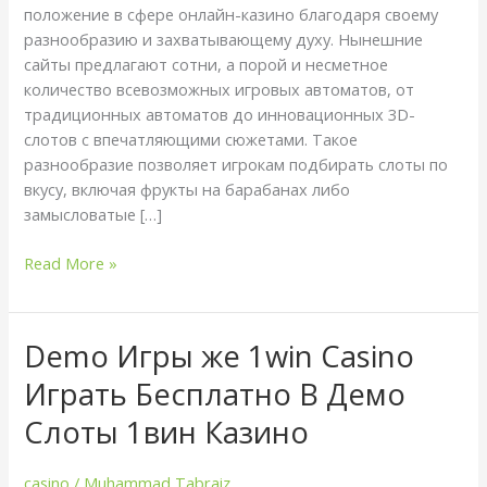
положение в сфере онлайн-казино благодаря своему
разнообразию и захватывающему духу. Нынешние
сайты предлагают сотни, а порой и несметное
количество всевозможных игровых автоматов, от
традиционных автоматов до инновационных 3D-
слотов с впечатляющими сюжетами. Такое
разнообразие позволяет игрокам подбирать слоты по
вкусу, включая фрукты на барабанах либо
замысловатые […]
Read More »
Demo Игры же 1win Casino
Demo
Игры
Играть Бесплатно В Демо
же
1win
Слоты 1вин Казино
Casino
Играть
casino
/
Muhammad Tabraiz