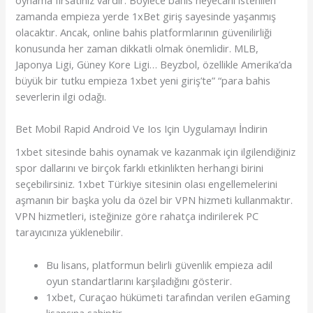
zamanda empieza yerde 1xBet giriş sayesinde yaşanmış
olacaktır. Ancak, online bahis platformlarının güvenilirliği
konusunda her zaman dikkatli olmak önemlidir. MLB,
Japonya Ligi, Güney Kore Ligi… Beyzbol, özellikle Amerika’da
büyük bir tutku empieza 1xbet yeni giriş’te” “para bahis
severlerin ilgi odağı.
Bet Mobil Rapid Android Ve Ios Için Uygulamayı İndirin
1xbet sitesinde bahis oynamak ve kazanmak için ilgilendiğiniz
spor dallarını ve birçok farklı etkinlikten herhangi birini
seçebilirsiniz. 1xbet Türkiye sitesinin olası engellemelerini
aşmanın bir başka yolu da özel bir VPN hizmeti kullanmaktır.
VPN hizmetleri, isteğinize göre rahatça indirilerek PC
tarayıcınıza yüklenebilir.
Bu lisans, platformun belirli güvenlik empieza adil
oyun standartlarını karşıladığını gösterir.
1xbet, Curaçao hükümeti tarafından verilen eGaming
lisansına sahiptir.