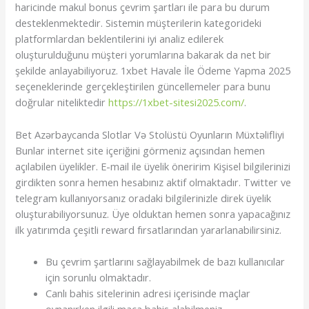
haricinde makul bonus çevrim şartları ile para bu durum
desteklenmektedir. Sistemin müşterilerin kategorideki
platformlardan beklentilerini iyi analiz edilerek
oluşturulduğunu müşteri yorumlarına bakarak da net bir
şekilde anlayabiliyoruz. 1xbet Havale İle Ödeme Yapma 2025
seçeneklerinde gerçekleştirilen güncellemeler para bunu
doğrular niteliktedir
https://1xbet-sitesi2025.com/
.
Bet Azərbaycanda Slotlar Və Stolüstü Oyunların Müxtəlifliyi
Bunlar internet site içeriğini görmeniz açısından hemen
açılabilen üyelikler. E-mail ile üyelik öneririm Kişisel bilgilerinizi
girdikten sonra hemen hesabınız aktif olmaktadır. Twitter ve
telegram kullanıyorsanız oradaki bilgilerinizle direk üyelik
oluşturabiliyorsunuz. Üye olduktan hemen sonra yapacağınız
ilk yatırımda çeşitli reward fırsatlarından yararlanabilirsiniz.
Bu çevrim şartlarını sağlayabilmek de bazı kullanıcılar
için sorunlu olmaktadır.
Canlı bahis sitelerinin adresi içerisinde maçlar