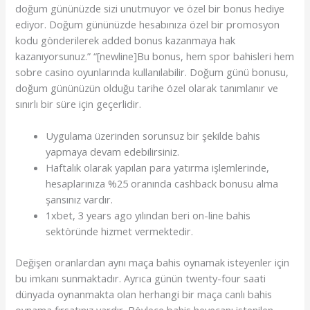
doğum gününüzde sizi unutmuyor ve özel bir bonus hediye
ediyor. Doğum gününüzde hesabınıza özel bir promosyon
kodu gönderilerek added bonus kazanmaya hak
kazanıyorsunuz.” “[newline]Bu bonus, hem spor bahisleri hem
sobre casino oyunlarında kullanılabilir. Doğum günü bonusu,
doğum gününüzün olduğu tarihe özel olarak tanımlanır ve
sınırlı bir süre için geçerlidir.
Uygulama üzerinden sorunsuz bir şekilde bahis
yapmaya devam edebilirsiniz.
Haftalık olarak yapılan para yatırma işlemlerinde,
hesaplarınıza %25 oranında cashback bonusu alma
şansınız vardır.
1xbet, 3 years ago yılından beri on-line bahis
sektöründe hizmet vermektedir.
Değişen oranlardan aynı maça bahis oynamak isteyenler için
bu imkanı sunmaktadır. Ayrıca günün twenty-four saati
dünyada oynanmakta olan herhangi bir maça canlı bahis
oynama fırsatınız vardır. Böylece bahis heyecanı istenilen