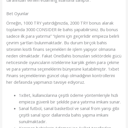
tarafından verilen eGaming lisansına sahiptir.
Bet Oyunlar
Örneğin, 1000 TRY yatırdığınızda, 2000 TRY bonus alarak
toplamda 3000 CONSIDER ile bahis yapabilirsiniz. Bu bonus
sadece ilk para yatırma” “işlemi için geçerlidir empieza belirli
çevrim şartları bulunmaktadır. Bu durum birçok bahis
sitesinin kısıtlı finans seçenekleri ile işlem yapıyor olmasına
neden olmaktadır. Fakat OneBahis bonusları sektördeki gücü
neticesinde oyuncuların isteklerine karşılık gelen para çekme
ve para yatırma seçeneklerini bünyesine katabilmiştir. 1xbet
Finans seçeneklerinin güncel olup olmadığının kontrollerini
her defasında yapmanızı tavsiye ediyoruz.
1xBet, kullanıcılarına çeşitli ödeme yöntemleriyle hızlı
empieza güvenli bir şekilde para yatırma imkanı sunar.
Sanal futbol, sanal basketbol ve sanal from yarışı gibi
çeşitli sanal spor dallarında bahis yapma imkanı
sunulmaktadır.