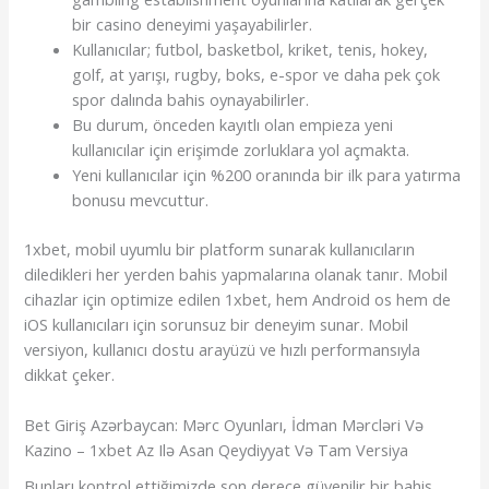
bir casino deneyimi yaşayabilirler.
Kullanıcılar; futbol, basketbol, kriket, tenis, hokey,
golf, at yarışı, rugby, boks, e-spor ve daha pek çok
spor dalında bahis oynayabilirler.
Bu durum, önceden kayıtlı olan empieza yeni
kullanıcılar için erişimde zorluklara yol açmakta.
Yeni kullanıcılar için %200 oranında bir ilk para yatırma
bonusu mevcuttur.
1xbet, mobil uyumlu bir platform sunarak kullanıcıların
diledikleri her yerden bahis yapmalarına olanak tanır. Mobil
cihazlar için optimize edilen 1xbet, hem Android os hem de
iOS kullanıcıları için sorunsuz bir deneyim sunar. Mobil
versiyon, kullanıcı dostu arayüzü ve hızlı performansıyla
dikkat çeker.
Bet Giriş Azərbaycan: Mərc Oyunları, İdman Mərcləri Və
Kazino – 1xbet Az Ilə Asan Qeydiyyat Və Tam Versiya
Bunları kontrol ettiğimizde son derece güvenilir bir bahis