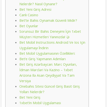
Nelerdir? Nasıl Oynanır?
Bet Yeni Giriş Adresi
Canlı Casino
Bet’te Bahis Oynamak Güvenli Midir?
Bet Oyunlar
Sorunsuz Bir Bahis Deneyimi İçin 1xbet
Müşteri Hizmetleri Yanınızda! 🤝
Bet Mobil Instructions Android Ve Ios Için
Uygulamayı İndirin
Bet Mobil Uygulamasının Özellikleri:
Bet’e Giriş Yapmanın Adımları
Bet Giriş Azərbaycan: Mərc Oyunları,
İdman Mərcləri Və Kazino – 1xbet
Arizona Ilə Asan Qeydiyyat Və Tam
Versiya
Onebahis Sitesi Güncel Giriş Basit Giriş
Yolları Nelerdir?
Bet Yeni Giriş
1xbet’in Mobil Uygulaması