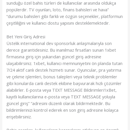
sunduğu özel bahis türleri de kullanıcılar arasında oldukça
popülerdir. TV oyunları, loto, finans bahisleri ve hava”
“durumu bahisleri gibi farklı ve özgün seçenekler, platformun
çeşitliliğini ve kullanıcı dostu yapısını desteklemektedir.
Bet Yeni Giriş Adresi
Üstelik international dev sponsorluk anlaşmalarıyla son
derece garantidesiniz. Bu inanılmaz fırsatları sunan 1xbet
firmasına giriş için yukarıdan güncel giriş adresine
ulaşabilirsiniz. 1xbet, kullanıcı memnuniyetini ön planda tutan
7/24 aktif canlı destek hizmeti sunar. Oyuncular, pra yatırma
ve çekme işlemleri, bonus talepleri veya teknik problemler
gibi konularda canlı destek ekibine başvurarak hızlı çözümler
alabilirler. E-posta veya TEXT MESSAGE Bildirimleri1xBet,
kayıtlı kullanıcılarına e-posta veya TEXT MESSAGE yoluyla
güncel giriş” “adresini düzenli olarak bildirmektedir. Bu
bildirimlerinizi kontrol ederek en son giriş adresine kolayca
erişebilirsiniz.
Bahis oranları, kullanıcıların kazançlarını etkileyen en önemli