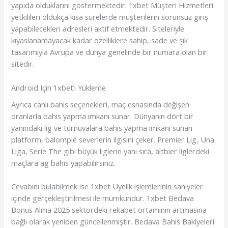
yapıda olduklarını göstermektedir. 1xbet Müşteri Hizmetleri
yetkilileri oldukça kısa sürelerde müşterilerin sorunsuz giriş
yapabilecekleri adresleri aktif etmektedir. Siteleriyle
kıyaslanamayacak kadar özelliklere sahip, sade ve şık
tasarımıyla Avrupa ve dünya genelinde bir numara olan bir
sitedir.
Android Için 1xbet’i Yükleme
Ayrıca canlı bahis seçenekleri, maç esnasında değişen
oranlarla bahis yapma imkanı sunar. Dünyanın dört bir
yanındaki lig ve turnuvalara bahis yapma imkanı sunan
platform, balompié severlerin ilgisini çeker. Premier Lig, Una
Liga, Serie The gibi büyük liglerin yanı sıra, altbier liglerdeki
maçlara ag bahis yapabilirsiniz.
Cevabını bulabilmek ise 1xbet Üyelik işlemlerinin saniyeler
içinde gerçekleştirilmesi ile mümkündür. 1xbet Bedava
Bonus Alma 2025 sektördeki rekabet ortamının artmasına
bağlı olarak yeniden güncellenmiştir. Bedava Bahis Bakiyeleri