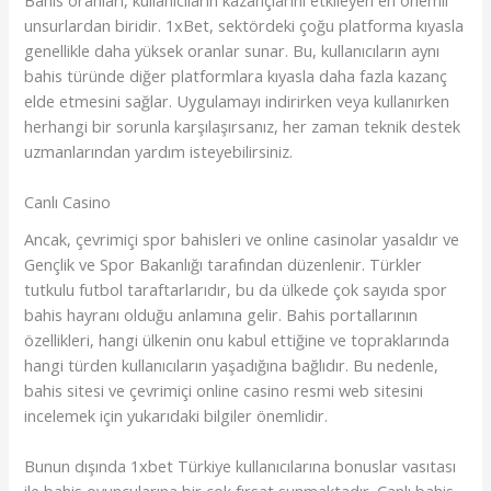
unsurlardan biridir. 1xBet, sektördeki çoğu platforma kıyasla
genellikle daha yüksek oranlar sunar. Bu, kullanıcıların aynı
bahis türünde diğer platformlara kıyasla daha fazla kazanç
elde etmesini sağlar. Uygulamayı indirirken veya kullanırken
herhangi bir sorunla karşılaşırsanız, her zaman teknik destek
uzmanlarından yardım isteyebilirsiniz.
Canlı Casino
Ancak, çevrimiçi spor bahisleri ve online casinolar yasaldır ve
Gençlik ve Spor Bakanlığı tarafından düzenlenir. Türkler
tutkulu futbol taraftarlarıdır, bu da ülkede çok sayıda spor
bahis hayranı olduğu anlamına gelir. Bahis portallarının
özellikleri, hangi ülkenin onu kabul ettiğine ve topraklarında
hangi türden kullanıcıların yaşadığına bağlıdır. Bu nedenle,
bahis sitesi ve çevrimiçi online casino resmi web sitesini
incelemek için yukarıdaki bilgiler önemlidir.
Bunun dışında 1xbet Türkiye kullanıcılarına bonuslar vasıtası
ile bahis oyuncularına bir çok fırsat sunmaktadır. Canlı bahis