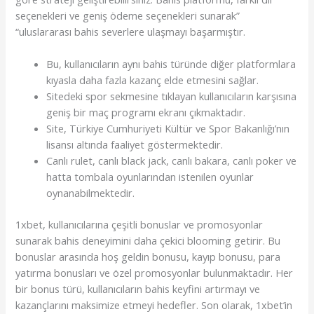
seçenekleri ve geniş ödeme seçenekleri sunarak”
“uluslararası bahis severlere ulaşmayı başarmıştır.
Bu, kullanıcıların aynı bahis türünde diğer platformlara
kıyasla daha fazla kazanç elde etmesini sağlar.
Sitedeki spor sekmesine tıklayan kullanıcıların karşısına
geniş bir maç programı ekranı çıkmaktadır.
Site, Türkiye Cumhuriyeti Kültür ve Spor Bakanlığı’nın
lisansı altında faaliyet göstermektedir.
Canlı rulet, canlı black jack, canlı bakara, canlı poker ve
hatta tombala oyunlarından istenilen oyunlar
oynanabilmektedir.
1xbet, kullanıcılarına çeşitli bonuslar ve promosyonlar
sunarak bahis deneyimini daha çekici blooming getirir. Bu
bonuslar arasında hoş geldin bonusu, kayıp bonusu, para
yatırma bonusları ve özel promosyonlar bulunmaktadır. Her
bir bonus türü, kullanıcıların bahis keyfini artırmayı ve
kazançlarını maksimize etmeyi hedefler. Son olarak, 1xbet’in