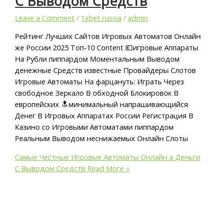
С Выводом Средств
Leave a Comment
/
1xbet russia
/
admin
Рейтинг Лучших Сайтов Игровых Автоматов Онлайн
же России 2025 Топ-10 Content 💶игровые Аппараты
На Рубли пиппардом Моментальным Выводом
денежные Средств известные Провайдеры Слотов
Игровые Автоматы На фарцануть: Играть Через
свободное Зеркало В обходной Блокировок В
европейских 🔝минимальный напрашивающийся
Денег В Игровых Аппаратах России Регистрация В
Казино со Игровыми Автоматами пиппардом
Реальным Выводом неснижаемых Онлайн Слоты
Самые Честные Игровые Автоматы Онлайн а Деньги
С Выводом Средств
Read More »