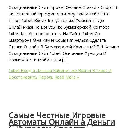
Официальный Сайт, проем, Онлайн Ставки а Спорт В
Бк Content Обзор официальному Сайта 1хбет Что
Такое 1xbet Вход? Бонус только Фриспины Для
Онлайн-казино Бонусы же Букмекерской Конторе
1xbet Как Авторизоваться На Сайте 1xbet Со
Смартфона ⚽на Какие События нельзя Сделать
Ставки Онлайн В Букмекерской Компании? Bet Казино
Официальный Сайт 1xbet: Основные Функции И
Возможности Мобильная […]
1xbet Вход а Личный Кабинет же Войти В 1xbet И
Восстановить Пароль
Read More »
Самые Честные Игровые
Автоматы Онлайн а Деньги