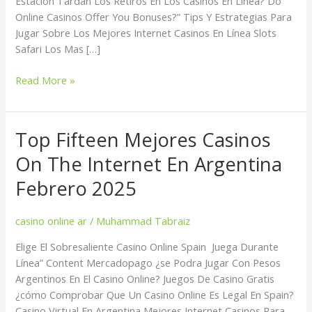
Estación Tardan Los Retiros En Los Casinos En Línea? Do
Cash
Online Casinos Offer You Bonuses?” Tips Y Estrategias Para
In
Jugar Sobre Los Mejores Internet Casinos En Línea Slots
2025
Safari Los Mas […]
Read More »
Top Fifteen Mejores Casinos
Top
Fifteen
On The Internet En Argentina
Mejores
Casinos
Febrero 2025
On
The
casino online ar
/
Muhammad Tabraiz
Internet
Elige El Sobresaliente Casino Online Spain ️ Juega Durante
En
Línea” Content Mercadopago ¿se Podra Jugar Con Pesos
Argentina
Argentinos En El Casino Online? Juegos De Casino Gratis
Febrero
¿cómo Comprobar Que Un Casino Online Es Legal En Spain?
2025
Casino Virtual En Argentina Mejores Internet Casinos Para