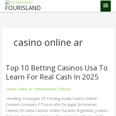
Skip
Main
FOURISLAND
to
Men
content
casino online ar
Top 10 Betting Casinos Usa To
Top
10
Learn For Real Cash In 2025
Betting
Casinos
casino online ar
/
Muhammad Tabraiz
Usa
To
Unveiling Strategies Of Thriving Inside Casino Online!”
Learn
Content Consejos Y Trucos Afin De Jugar En Internet
For
Casinos En Línea Casinos Online Durante Argentina ¿cuánto
Real