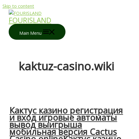
Skip to content
FOURISLAND
Main Menu
kaktuz-casino.wiki
Кактус казино регистрация
и вход игровые автоматы
вывод выигрыша
мобильная версия Cactus
Casino onlineКактус казино