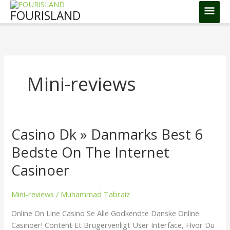
Skip
Main
FOURISLAND
to
Men
content
Mini-reviews
Casino Dk » Danmarks Best 6
Casino
Dk
Bedste On The Internet
»
Danmarks
Casinoer
Best
6
Mini-reviews
/
Muhammad Tabraiz
Bedste
Online On Line Casino Se Alle Godkendte Danske Online
On
Casinoer! Content Et Brugervenligt User Interface, Hvor Du
The