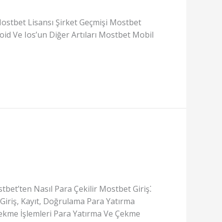
ostbet Lisansı Şirket Geçmişi Mostbet
roid Ve Ios’un Diğer Artıları Mostbet Mobil
et’ten Nasıl Para Çekilir Mostbet Giriş⁚
 Giriş, Kayıt, Doğrulama Para Yatırma
ekme İşlemleri Para Yatırma Ve Çekme