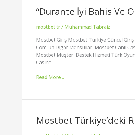
“Durante İyi Bahis Ve 
“Durante
İyi
Bahis
mostbet tr
/
Muhammad Tabraiz
Ve
Online
Mostbet Giriş Mostbet Türkiye Güncel Giriş
Casino
Com-un Digər Məhsulları Mostbet Canlı Casi
Platformu
Mostbet Müşteri Destek Hizmeti Türk Oyunc
Casino
Read More »
Mostbet Türkiye’deki R
Mostbet
Türkiye’deki
Resmi