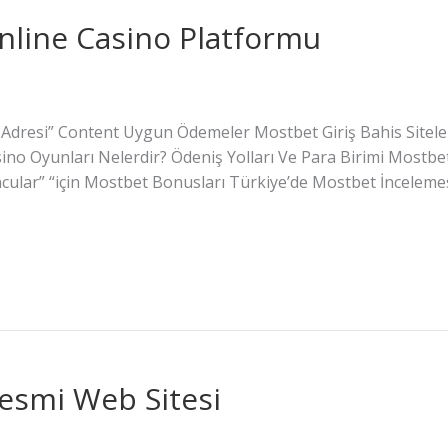
Online Casino Platformu
 Adresi” Content Uygun Ödemeler Mostbet Giriş Bahis Siteler
no Oyunları Nelerdir? Ödeniş Yolları Ve Para Birimi Mostb
ular” “için Mostbet Bonusları Türkiye’de Mostbet İncelem
esmi Web Sitesi