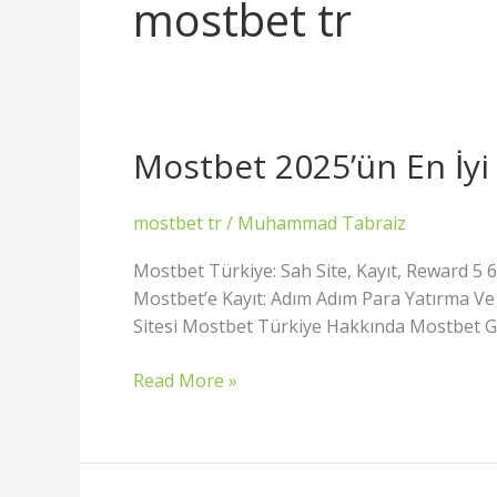
mostbet tr
Mostbet 2025’ün En İy
Mostbet
2025’ün
En
mostbet tr
/
Muhammad Tabraiz
İyi
Mobil
Mostbet Türkiye: Sah Site, Kayıt, Reward 5
Bahis
Mostbet’e Kayıt: Adım Adım Para Yatırma 
Ve
Sitesi Mostbet Türkiye Hakkında Mostbet Ga
Casino
Uygulaması
Read More »