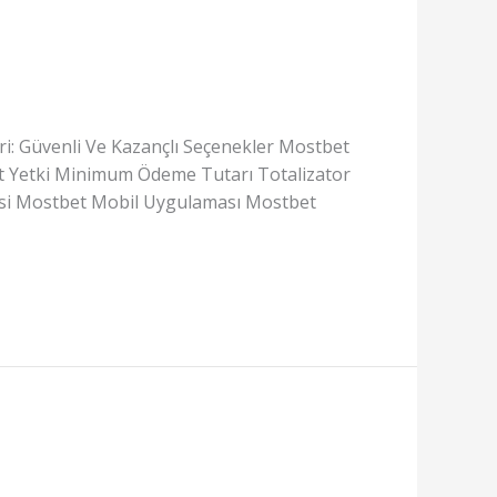
i: Güvenli Ve Kazançlı Seçenekler Mostbet
et Yetki Minimum Ödeme Tutarı Totalizator
esi Mostbet Mobil Uygulaması Mostbet