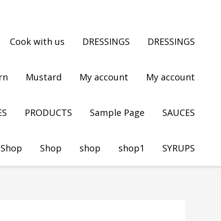
Cook with us
DRESSINGS
DRESSINGS
rn
Mustard
My account
My account
ES
PRODUCTS
Sample Page
SAUCES
Shop
Shop
shop
shop1
SYRUPS