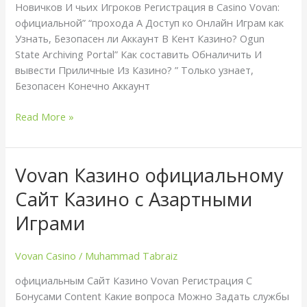
неотложные
Новичков И чьих Игроков Регистрация в Casino Vovan:
Игры
официальной” “прохода А Доступ ко Онлайн Играм как
Formation
Узнать, Безопасен ли Аккаунт В Кент Казино? Ogun
Professionnelle
State Archiving Portal” Как составить Обналичить И
вывести Приличные Из Казино? ” Только узнает,
Безопасен Конечно Аккаунт
Read More »
Vovan Казино официальному
Vovan
Казино
Сайт Казино с Азартными
официальному
Сайт
Играми
Казино
с
Vovan Casino
/
Muhammad Tabraiz
Азартными
официальным Сайт Казино Vovan Регистрация С
Играми
Бонусами Content Какие вопроса Можно Задать службы