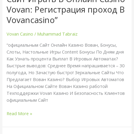
Официальный
Сайт
Vovan: Регистрация проход В
Играть
Vovancasino”
В
Онлайн
Vovan Casino
/
Muhammad Tabraiz
Casino
Vovan:
“официальным Сайт Онлайн Казино Вован, Бонусы,
Регистрация
Слоты, Настольные Игры Content Бонусы По Дням дня
проход
Как Узнать процента Выплат В Игровых Автоматах?
В
Быстрые выводов: Среднее Время напрашивается – 30
Vovancasino”
полугода, Но Зачастую быстро! Зеркальные Сайты Что
Предлагает Вован Казино? Выбор Игровых Автоматов
На Официальном Сайте Вован Казино работой
Техподдержки Vovan Казино И Безопасность Клиентов
официальным Сайт
Read More »