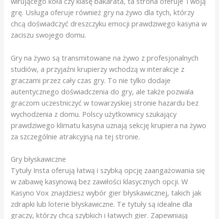
wirującego koła czy klasę bakarata, ta strona oferuje Twoją
grę. Usługa oferuje również gry na żywo dla tych, którzy
chcą doświadczyć dreszczyku emocji prawdziwego kasyna w
zaciszu swojego domu.
Gry na żywo są transmitowane na żywo z profesjonalnych
studiów, a przyjaźni krupierzy wchodzą w interakcje z
graczami przez cały czas gry. To nie tylko dodaje
autentycznego doświadczenia do gry, ale także pozwala
graczom uczestniczyć w towarzyskiej stronie hazardu bez
wychodzenia z domu. Polscy użytkownicy szukający
prawdziwego klimatu kasyna uznają sekcję krupiera na żywo
za szczególnie atrakcyjną na tej stronie.
Gry błyskawiczne
Tytuły Insta oferują łatwą i szybką opcję zaangażowania się
w zabawę kasynową bez zawiłości klasycznych opcji. W
Kasyno Vox znajdziesz wybór gier błyskawicznej, takich jak
zdrapki lub loterie błyskawiczne. Te tytuły są idealne dla
graczy, którzy chcą szybkich i łatwych gier. Zapewniają