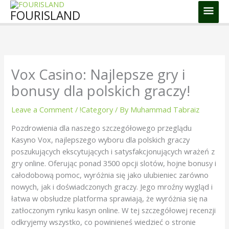
Skip
Main
FOURISLAND
to
Men
content
Vox Casino: Najlepsze gry i
bonusy dla polskich graczy!
Leave a Comment
/
!Category
/ By
Muhammad Tabraiz
Pozdrowienia dla naszego szczegółowego przeglądu
Kasyno Vox, najlepszego wyboru dla polskich graczy
poszukujących ekscytujących i satysfakcjonujących wrażeń z
gry online. Oferując ponad 3500 opcji slotów, hojne bonusy i
całodobową pomoc, wyróżnia się jako ulubieniec zarówno
nowych, jak i doświadczonych graczy. Jego mroźny wygląd i
łatwa w obsłudze platforma sprawiają, że wyróżnia się na
zatłoczonym rynku kasyn online. W tej szczegółowej recenzji
odkryjemy wszystko, co powinieneś wiedzieć o stronie