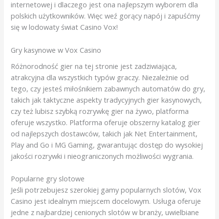
internetowej i dlaczego jest ona najlepszym wyborem dla
polskich użytkowników. Więc weź gorący napój i zapuśćmy
się w lodowaty świat Casino Vox!
Gry kasynowe w Vox Casino
Różnorodność gier na tej stronie jest zadziwiająca,
atrakcyjna dla wszystkich typów graczy. Niezależnie od
tego, czy jesteś miłośnikiem zabawnych automatów do gry,
takich jak taktyczne aspekty tradycyjnych gier kasynowych,
czy też lubisz szybką rozrywkę gier na żywo, platforma
oferuje wszystko. Platforma oferuje obszerny katalog gier
od najlepszych dostawców, takich jak Net Entertainment,
Play and Go i MG Gaming, gwarantując dostęp do wysokiej
jakości rozrywki i nieograniczonych możliwości wygrania.
Popularne gry slotowe
Jeśli potrzebujesz szerokiej gamy popularnych slotów, Vox
Casino jest idealnym miejscem docelowym. Usługa oferuje
jedne z najbardziej cenionych slotów w branży, uwielbiane