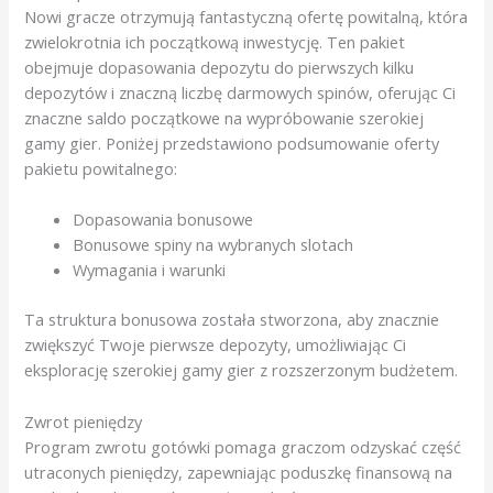
Nowi gracze otrzymują fantastyczną ofertę powitalną, która
zwielokrotnia ich początkową inwestycję. Ten pakiet
obejmuje dopasowania depozytu do pierwszych kilku
depozytów i znaczną liczbę darmowych spinów, oferując Ci
znaczne saldo początkowe na wypróbowanie szerokiej
gamy gier. Poniżej przedstawiono podsumowanie oferty
pakietu powitalnego:
Dopasowania bonusowe
Bonusowe spiny na wybranych slotach
Wymagania i warunki
Ta struktura bonusowa została stworzona, aby znacznie
zwiększyć Twoje pierwsze depozyty, umożliwiając Ci
eksplorację szerokiej gamy gier z rozszerzonym budżetem.
Zwrot pieniędzy
Program zwrotu gotówki pomaga graczom odzyskać część
utraconych pieniędzy, zapewniając poduszkę finansową na