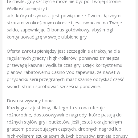
te chwile, gdy szczęście może nie być po Twojej stronie.
Wielkość pieniędzy b
ack, który otrzymasz, jest powiązane z Twoimi łącznymi
stratami w określonym okresie i jest zwracane na Twoje
saldo, zapewniając Ci bonus gotówkowy, abyś mógł
kontynuować grę w swoje ulubione gry.
Oferta zwrotu pieniędzy jest szczególnie atrakcyjna dla
regularnych graczy i high-rollerów, ponieważ zmniejsza
przewagę kasyna i wydłuża czas gry. Dzięki korzystnemu
planowi rabatowemu Casino Vox zapewnia, że ​​nawet w
przypadku serii przegranych masz szansę odzyskać część
swoich strat i spróbować szczęścia ponownie.
Dostosowywany bonus
Każdy gracz jest inny, dlatego ta strona oferuje
różnorodne, dostosowywalne nagrody, które pasują do
różnych stylów gry i budżetów. Jeśli jesteś okazjonalnym
graczem potrzebującym częstych, drobnych nagród lub
high-rollerem szukającym dużych bonusów, istnieją bonusy