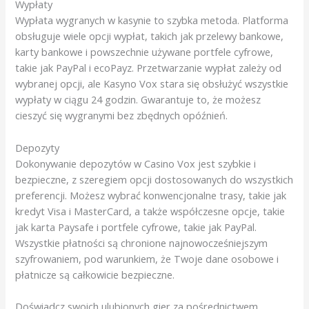
Wypłaty
Wypłata wygranych w kasynie to szybka metoda. Platforma
obsługuje wiele opcji wypłat, takich jak przelewy bankowe,
karty bankowe i powszechnie używane portfele cyfrowe,
takie jak PayPal i ecoPayz. Przetwarzanie wypłat zależy od
wybranej opcji, ale Kasyno Vox stara się obsłużyć wszystkie
wypłaty w ciągu 24 godzin. Gwarantuje to, że możesz
cieszyć się wygranymi bez zbędnych opóźnień.
Depozyty
Dokonywanie depozytów w Casino Vox jest szybkie i
bezpieczne, z szeregiem opcji dostosowanych do wszystkich
preferencji. Możesz wybrać konwencjonalne trasy, takie jak
kredyt Visa i MasterCard, a także współczesne opcje, takie
jak karta Paysafe i portfele cyfrowe, takie jak PayPal.
Wszystkie płatności są chronione najnowocześniejszym
szyfrowaniem, pod warunkiem, że Twoje dane osobowe i
płatnicze są całkowicie bezpieczne.
Doświadcz swoich ulubionych gier za pośrednictwem