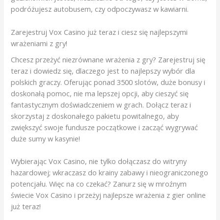
podróżujesz autobusem, czy odpoczywasz w kawiarni.
Zarejestruj Vox Casino już teraz i ciesz się najlepszymi
wrażeniami z gry!
Chcesz przeżyć niezrównane wrażenia z gry? Zarejestruj się
teraz i dowiedz się, dlaczego jest to najlepszy wybór dla
polskich graczy. Oferując ponad 3500 slotów, duże bonusy i
doskonałą pomoc, nie ma lepszej opcji, aby cieszyć się
fantastycznym doświadczeniem w grach. Dołącz teraz i
skorzystaj z doskonałego pakietu powitalnego, aby
zwiększyć swoje fundusze początkowe i zacząć wygrywać
duże sumy w kasynie!
Wybierając Vox Casino, nie tylko dołączasz do witryny
hazardowej; wkraczasz do krainy zabawy i nieograniczonego
potencjału. Więc na co czekać? Zanurz się w mroźnym
świecie Vox Casino i przeżyj najlepsze wrażenia z gier online
już teraz!