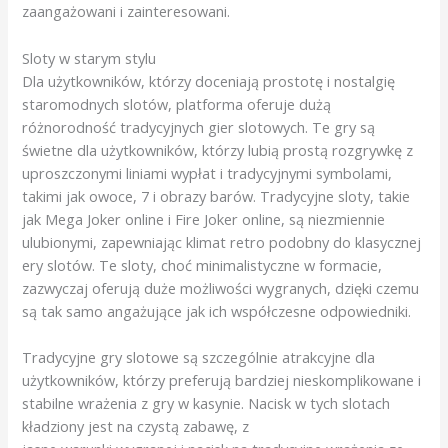
zaangażowani i zainteresowani.
Sloty w starym stylu
Dla użytkowników, którzy doceniają prostotę i nostalgię
staromodnych slotów, platforma oferuje dużą
różnorodność tradycyjnych gier slotowych. Te gry są
świetne dla użytkowników, którzy lubią prostą rozgrywkę z
uproszczonymi liniami wypłat i tradycyjnymi symbolami,
takimi jak owoce, 7 i obrazy barów. Tradycyjne sloty, takie
jak Mega Joker online i Fire Joker online, są niezmiennie
ulubionymi, zapewniając klimat retro podobny do klasycznej
ery slotów. Te sloty, choć minimalistyczne w formacie,
zazwyczaj oferują duże możliwości wygranych, dzięki czemu
są tak samo angażujące jak ich współczesne odpowiedniki.
Tradycyjne gry slotowe są szczególnie atrakcyjne dla
użytkowników, którzy preferują bardziej nieskomplikowane i
stabilne wrażenia z gry w kasynie. Nacisk w tych slotach
kładziony jest na czystą zabawę, z